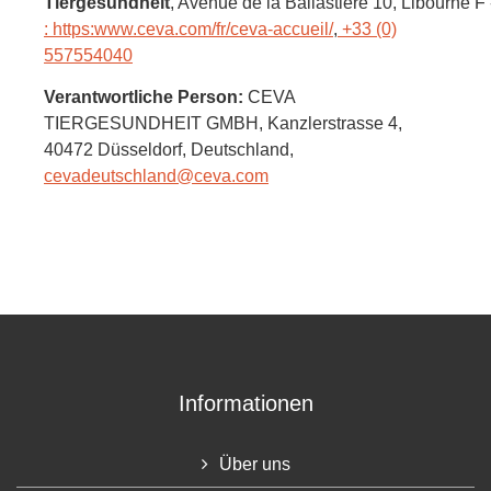
Tiergesundheit
, Avenue de la Ballastière 10
, Libourne F
: https:www.ceva.com/fr/ceva-accueil/
,
+33 (0)
557554040
Verantwortliche Person:
CEVA
TIERGESUNDHEIT GMBH,
Kanzlerstrasse 4,
40472 Düsseldorf,
Deutschland
,
cevadeutschland@ceva.com
Informationen
Über uns