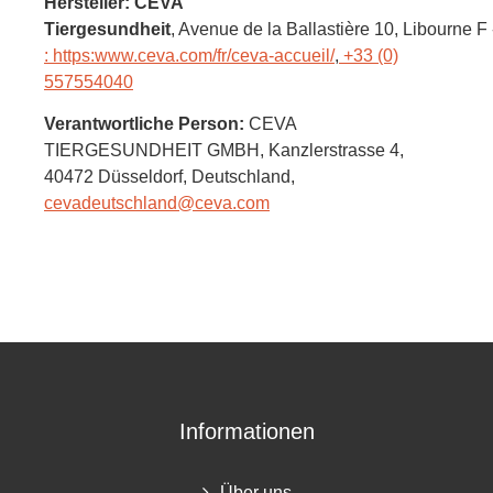
Hersteller: CEVA
Tiergesundheit
, Avenue de la Ballastière 10
, Libourne F
: https:www.ceva.com/fr/ceva-accueil/
,
+33 (0)
557554040
Verantwortliche Person:
CEVA
TIERGESUNDHEIT GMBH,
Kanzlerstrasse 4,
40472 Düsseldorf,
Deutschland
,
cevadeutschland@ceva.com
Informationen
Über uns