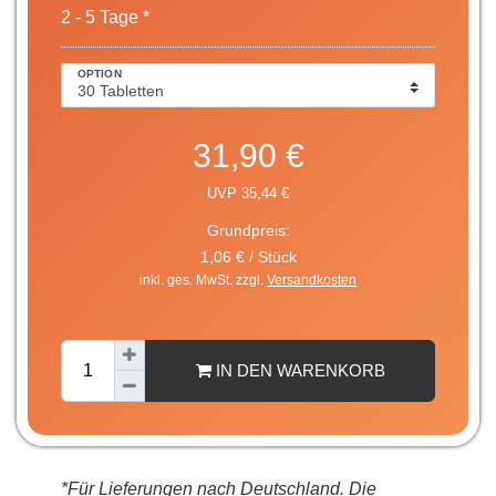
2 - 5 Tage *
OPTION
31,90 €
UVP 35,44 €
Grundpreis:
1,06 € / Stück
inkl. ges. MwSt. zzgl.
Versandkosten
IN DEN WARENKORB
*Für Lieferungen nach Deutschland. Die