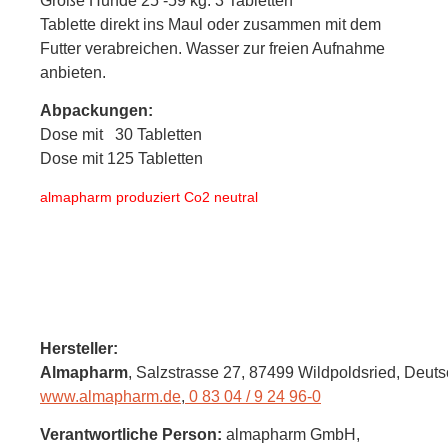
Große Hunde 25 -59 kg: 3 Tabletten
Tablette direkt ins Maul oder zusammen mit dem
Futter verabreichen. Wasser zur freien Aufnahme
anbieten.
Abpackungen:
Dose mit 30 Tabletten
Dose mit 125 Tabletten
almapharm produziert Co2 neutral
Hersteller:
Almapharm
, Salzstrasse 27
, 87499 Wildpoldsried,
Deuts
www.almapharm.de
,
0 83 04 / 9 24 96-0
Verantwortliche Person:
almapharm GmbH,