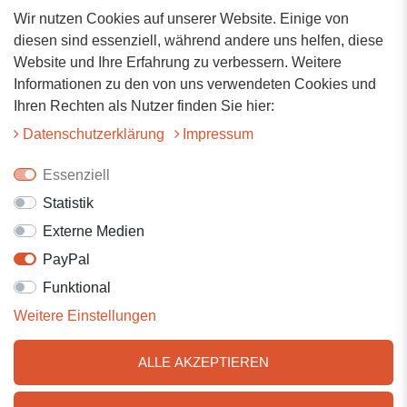
Wir nutzen Cookies auf unserer Website. Einige von
Adresse
diesen sind essenziell, während andere uns helfen, diese
Website und Ihre Erfahrung zu verbessern. Weitere
Hauptstrasse 34
Informationen zu den von uns verwendeten Cookies und
73117 Wangen
Ihren Rechten als Nutzer finden Sie hier:
07161-9566068
Daten­schutz­erklärung
Impressum
info@tiervitalshop.de
Essenziell
Statistik
Folgt uns auf Facebook
Externe Medien
Folgt uns auf Instagram
PayPal
Funktional
Weitere Einstellungen
ALLE AKZEPTIEREN