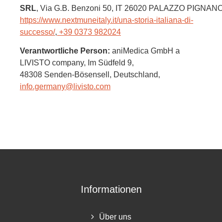
SRL
, Via G.B. Benzoni 50
, IT 26020 PALAZZO PIGNAN
https://www.nextmuneitaly.it/una-storia-italiana-di-
successo/
,
+39 0373 982024
Verantwortliche Person:
aniMedica GmbH a
LIVISTO company,
Im Südfeld 9,
48308 Senden-Bösensell,
Deutschland
,
info.germany@livisto.com
Informationen
Über uns