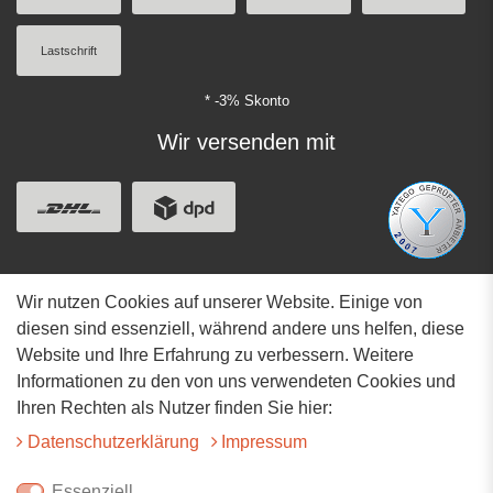
Lastschrift
* -3% Skonto
Wir versenden mit
Wir nutzen Cookies auf unserer Website. Einige von
Adresse
diesen sind essenziell, während andere uns helfen, diese
Website und Ihre Erfahrung zu verbessern. Weitere
Hauptstrasse 34
Informationen zu den von uns verwendeten Cookies und
73117 Wangen
Ihren Rechten als Nutzer finden Sie hier:
07161-9566068
Daten­schutz­erklärung
Impressum
info@tiervitalshop.de
Essenziell