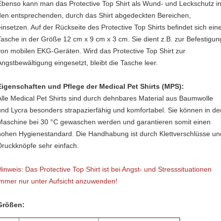
Ebenso kann man das Protective Top Shirt als Wund- und Leckschutz i
den entsprechenden, durch das Shirt abgedeckten Bereichen,
einsetzen. Auf der Rückseite des Protective Top Shirts befindet sich ein
Tasche in der Größe 12 cm x 9 cm x 3 cm. Sie dient z.B. zur Befestigun
von mobilen EKG-Geräten. Wird das Protective Top Shirt zur
Angstbewältigung eingesetzt, bleibt die Tasche leer.
Eigenschaften und Pflege der Medical Pet Shirts (MPS):
Alle Medical Pet Shirts sind durch dehnbares Material aus Baumwolle
und Lycra besonders strapazierfähig und komfortabel. Sie können in de
Maschine bei 30 °C gewaschen werden und garantieren somit einen
hohen Hygienestandard. Die Handhabung ist durch Klettverschlüsse un
Druckknöpfe sehr einfach.
Hinweis: Das Protective Top Shirt ist bei Angst- und Stresssituationen
immer nur unter Aufsicht anzuwenden!
Größen: