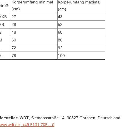
Körperumfang minimal
Körperumfang maximal
Größe
(cm)
(cm)
XXS
27
43
XS
28
52
S
48
68
M
60
80
L
72
92
XL
78
100
Hersteller: WDT
, Siemensstraße 14
, 30827 Garbsen,
Deutschland
,
www.wdt.de
,
+49 5131 705 – 0