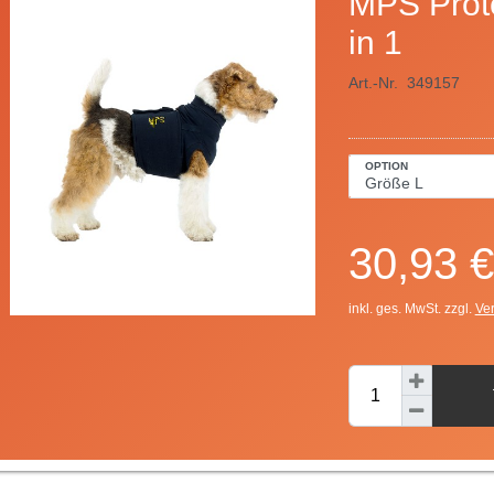
MPS Prote
in 1
Art.-Nr.
349157
OPTION
30,93 €
inkl. ges. MwSt. zzgl.
Ve