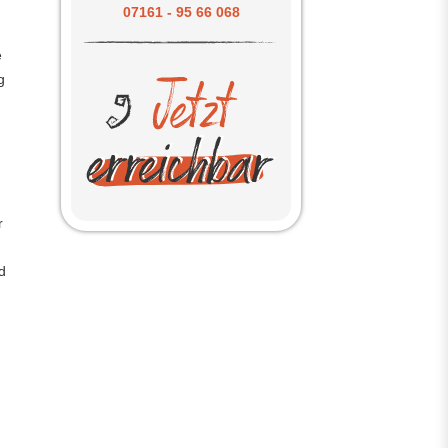
n
07161 - 95 66 068
e
g
r
d