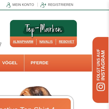
MEIN KONTO
REGISTRIEREN
ALMAPHARM
NAVALIS
REBOVET
FOLGT UNS AUF
INSTAGRAM
VÖGEL
PFERDE