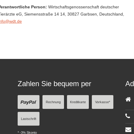
Verantwortliche Person:
Wirtschaftsgenossenschaft deutscher
Tierärzte eG,
Siemensstraße 14 14,
30827 Garbsen,
Deutschland
,
info@wdt.de
Zahlen Sie bequem per
Ad
Rechnung
Kreditkarte
Vorkasse*
Lastschrift
* -3% Skonto