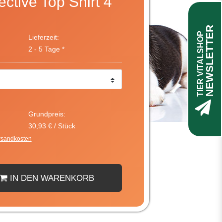
ctive Top Shirt 4
NEWSLETTER
TIER VITALSHOP
Lieferzeit:
2 - 5 Tage *
Grundpreis:
30,93 € / Stück
rsandkosten
IN DEN WARENKORB