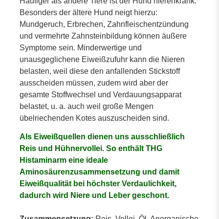
Häufiger als andere Tiere ist der Hund nierenkrank.
Besonders der ältere Hund neigt hierzu:
Mundgeruch, Erbrechen, Zahnfleischentzündung
und vermehrte Zahnsteinbildung können äußere
Symptome sein. Minderwertige und
unausgeglichene Eiweißzufuhr kann die Nieren
belasten, weil diese den anfallenden Stickstoff
ausscheiden müssen, zudem wird aber der
gesamte Stoffwechsel und Verdauungsapparat
belastet, u. a. auch weil große Mengen
übelriechenden Kotes auszuscheiden sind.
Als Eiweißquellen dienen uns ausschließlich
Reis und Hühnervollei. So enthält THG
Histaminarm eine ideale
Aminosäurenzusammensetzung und damit
Eiweißqualität bei höchster Verdaulichkeit,
dadurch wird Niere und Leber geschont.
Zusammensetzung:
Reis, Vollei, Öl, Anorganische