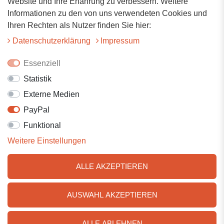
Website und Ihre Erfahrung zu verbessern. Weitere
Hauptstrasse 34
Informationen zu den von uns verwendeten Cookies und
73117 Wangen
Ihren Rechten als Nutzer finden Sie hier:
07161-9566068
Daten­schutz­erklärung
Impressum
info@tiervitalshop.de
Essenziell
Statistik
Folgt uns auf Facebook
Externe Medien
Folgt uns auf Instagram
PayPal
Funktional
Weitere Einstellungen
ALLE AKZEPTIEREN
AUSWAHL AKZEPTIEREN
© 2025 Tiervitalshop | Webentwicklung & Webdesign
WERK38
ALLE ABLEHNEN