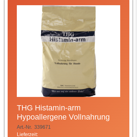
THG Histamin-arm
Hypoallergene Vollnahrung
Art.-Nr.
339671
Lieferzeit: