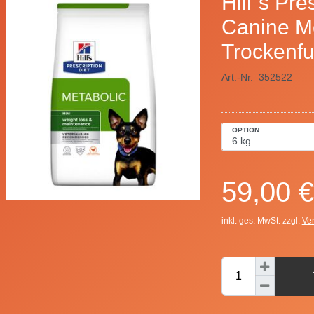
Hill´s Pre
Canine Me
Trockenfu
Art.-Nr.
352522
OPTION
59,00 €
inkl. ges. MwSt. zzgl.
Ve