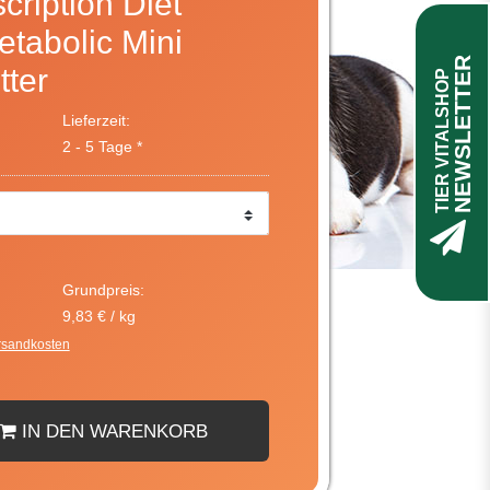
scription Diet
tabolic Mini
NEWSLETTER
tter
TIER VITALSHOP
Lieferzeit:
2 - 5 Tage *
Grundpreis:
9,83 € / kg
rsandkosten
IN DEN WARENKORB