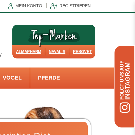
MEIN KONTO
REGISTRIEREN
ALMAPHARM
NAVALIS
REBOVET
FOLGT UNS AUF
INSTAGRAM
VÖGEL
PFERDE