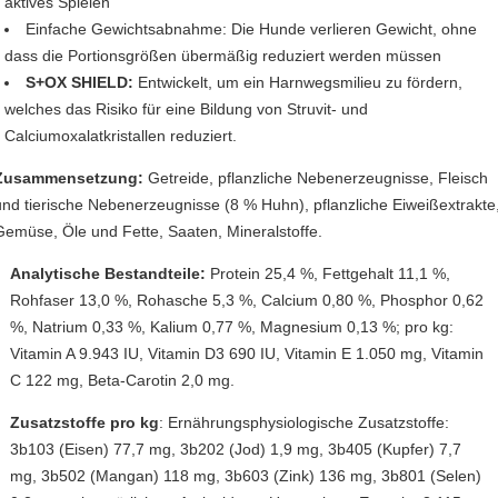
aktives Spielen
Einfache Gewichtsabnahme: Die Hunde verlieren Gewicht, ohne
dass die Portionsgrößen übermäßig reduziert werden müssen
S+OX SHIELD:
Entwickelt, um ein Harnwegsmilieu zu fördern,
welches das Risiko für eine Bildung von Struvit- und
Calciumoxalatkristallen reduziert.
Zusammensetzung:
Getreide, pflanzliche Nebenerzeugnisse, Fleisch
und tierische Nebenerzeugnisse (8 % Huhn), pflanzliche Eiweißextrakte
Gemüse, Öle und Fette, Saaten, Mineralstoffe.
Analytische Bestandteile:
Protein 25,4 %, Fettgehalt 11,1 %,
Rohfaser 13,0 %, Rohasche 5,3 %, Calcium 0,80 %, Phosphor 0,62
%, Natrium 0,33 %, Kalium 0,77 %, Magnesium 0,13 %; pro kg:
Vitamin A 9.943 IU, Vitamin D3 690 IU, Vitamin E 1.050 mg, Vitamin
C 122 mg, Beta-Carotin 2,0 mg.
Zusatzstoffe pro kg
: Ernährungsphysiologische Zusatzstoffe:
3b103 (Eisen) 77,7 mg, 3b202 (Jod) 1,9 mg, 3b405 (Kupfer) 7,7
mg, 3b502 (Mangan) 118 mg, 3b603 (Zink) 136 mg, 3b801 (Selen)