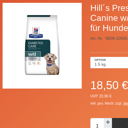
Hill´s Pre
Canine w
für Hund
Art.-Nr.
NEW-10565
OPTION
18,50 €
UVP 20,90 €
inkl. ges. MwSt. zzgl.
Ve