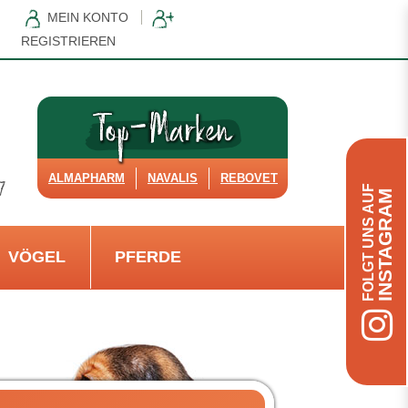
MEIN KONTO
REGISTRIEREN
ALMAPHARM
NAVALIS
REBOVET
FOLGT UNS AUF
INSTAGRAM
VÖGEL
PFERDE