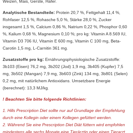
Weizen, Mais, Gerste, Hafer.
Analytische Bestandteile:
Protein 20,7 %, Fettgehalt 11,4 %,
Rohfaser 12,5 %, Rohasche 5,0 %, Stärke 28,0 %, Zucker
insgesamt 1,5 %, Calcium 0,86 %, Natrium 0,22 %, Phosphor 0,60
%, Kalium 0,68 %, Magnesium 0,10 %; pro kg: Vitamin A 8.569 IU,
Vitamin D3 706 IU, Vitamin E 600 mg, Vitamin C 100 mg, Beta-
Carotin 1,5 mg, L-Carnitin 361 mg.
Zusatzstoffe pro kg:
Ernährungsphysiologische Zusatzstoffe:
3b103 (Eisen) 76,2 mg, 3b202 (Jod) 1,9 mg, 3b405 (Kupfer) 7,5
mg, 3b502 (Mangan) 7,9 mg, 3b603 (Zink) 134 mg, 3b801 (Selen)
0,2 mg, mit natürlichem Antioxidans. Umsetzbare Energie
(berechnet): 13,3 MJ/kg.
! Beachten Sie bitte folgende Richtlinien:
1. Hills Prescription Diet sollte nur auf Grundlage der Empfehlung
durch eine Kollegin oder einem Kollegen gefüttert werden.
2. Während Sie eine Prescription Diet Diät füttern wird empfohlen
mindestens alle sechs Monate eine Tierärztin oder einen Tierarzt