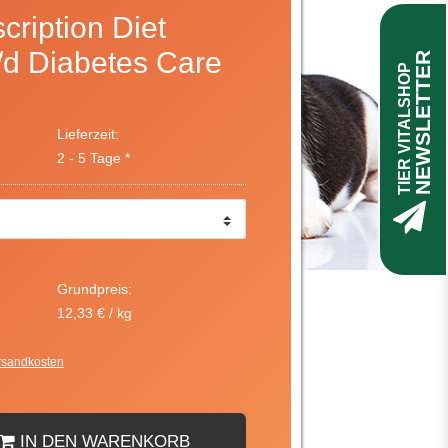
scription Diet
/d Diabetes Care
NEWSLETTER
TIER VITALSHOP
e
Lieferzeit:
2 - 5 Tage *
Grundpreis:
12,33 € / kg
rsandkosten
IN DEN WARENKORB