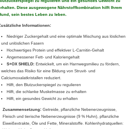
Blutzuckerspiegel zu regulieren und ein gesundes Gewicht zu
erhalten. Diese ausgewogene Nährstoffkombination hilft Ihrem
Hund, sein bestes Leben zu leben.
Zusätzliche Informationen:
Niedriger Zuckergehalt und eine optimale Mischung aus löslichen
und unlöslichen Fasern
Hochwertiges Protein und effektiver L-Carnitin-Gehalt
Angemessener Fett- und Kaloriengehalt
S+OX SHIELD:
Entwickelt, um ein Harnwegsmilieu zu fördern,
welches das Risiko für eine Bildung von Struvit- und
Calciumoxalatkristallen reduziert.
Hilft, den Blutzuckerspiegel zu regulieren
Hilft, die schlanke Muskelmasse zu erhalten
Hilft, ein gesundes Gewicht zu erhalten
Zusammensetzung:
Getreide, pflanzliche Nebenerzeugnisse,
Fleisch und tierische Nebenerzeugnisse (9 % Huhn), pflanzliche
Eiweißextrakte, Öle und Fette, Mineralstoffe. Kohlenhydratquellen: