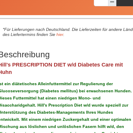
*Für Lieferungen nach Deutschland. Die Lieferzeiten für andere Län
des Liefertermins finden Sie
hier
.
Beschreibung
Hill's PRESCRIPTION DIET
w/d Diabetes Care mit
Huhn
ist ein diätetisches Alleinfuttermittel zur Regulierung der
Glucoseversorgung (Diabetes mellitus) bei erwachsenen Hunden.
Dieses Futtermittel hat einen niedrigen Mono- und
Disaccharidgehalt.
Hill's Prescription Diet
w/d wurde speziell zur
Unterstützung des Diabetes-Managements Ihres Hundes
entwickelt. Mit einem niedrigen Zuckergehalt und einer optimalen
Mischung aus löslichen und unlöslichen Fasern hilft w/d, den