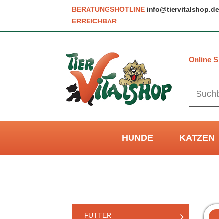
BERATUNGSHOTLINE
info@tiervitalshop.de
ERREICHBAR
Online S
HUNDE
KATZEN
FUTTER