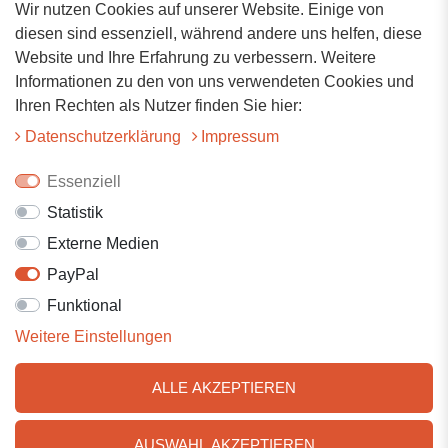
Wir nutzen Cookies auf unserer Website. Einige von
Adresse
diesen sind essenziell, während andere uns helfen, diese
Website und Ihre Erfahrung zu verbessern. Weitere
Hauptstrasse 34
Informationen zu den von uns verwendeten Cookies und
73117 Wangen
Ihren Rechten als Nutzer finden Sie hier:
07161-9566068
Daten­schutz­erklärung
Impressum
info@tiervitalshop.de
Essenziell
Statistik
Folgt uns auf Facebook
Externe Medien
Folgt uns auf Instagram
PayPal
Funktional
Weitere Einstellungen
ALLE AKZEPTIEREN
AUSWAHL AKZEPTIEREN
© 2025 Tiervitalshop | Webentwicklung & Webdesign
WERK38