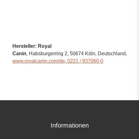
Hersteller: Royal
Canin
, Habsburgerring 2
, 50674 Köln,
Deutschland
,
www.royalcanin.com/de
,
0221 / 937060-0
Informationen