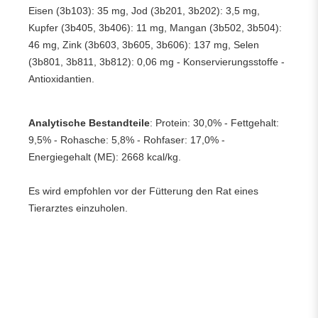
Eisen (3b103): 35 mg, Jod (3b201, 3b202): 3,5 mg,
Kupfer (3b405, 3b406): 11 mg, Mangan (3b502, 3b504):
46 mg, Zink (3b603, 3b605, 3b606): 137 mg, Selen
(3b801, 3b811, 3b812): 0,06 mg - Konservierungsstoffe -
Antioxidantien.
Analytische Bestandteile
: Protein: 30,0% - Fettgehalt:
9,5% - Rohasche: 5,8% - Rohfaser: 17,0% -
Energiegehalt (ME): 2668 kcal/kg.
Es wird empfohlen vor der Fütterung den Rat eines
Tierarztes einzuholen.