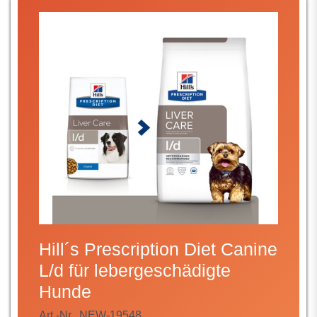
Hill´s Prescription Diet Canine
L/d für lebergeschädigte
Hunde
Art.-Nr.
NEW-19548