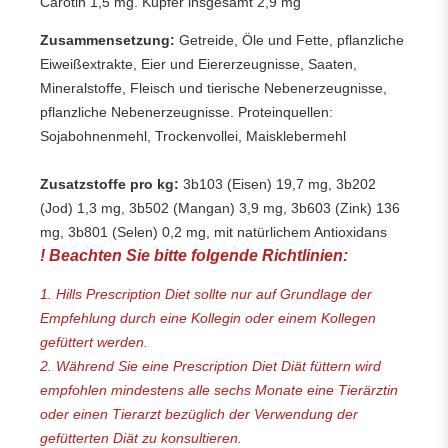
Carotin 1,5 mg. Kupfer insgesamt 2,9 mg
Zusammensetzung:
Getreide, Öle und Fette, pflanzliche
Eiweißextrakte, Eier und Eiererzeugnisse, Saaten,
Mineralstoffe, Fleisch und tierische Nebenerzeugnisse,
pflanzliche Nebenerzeugnisse. Proteinquellen:
Sojabohnenmehl, Trockenvollei, Maisklebermehl
Zusatzstoffe pro kg:
3b103 (Eisen) 19,7 mg, 3b202
(Jod) 1,3 mg, 3b502 (Mangan) 3,9 mg, 3b603 (Zink) 136
mg, 3b801 (Selen) 0,2 mg, mit natürlichem Antioxidans
! Beachten Sie bitte folgende Richtlinien:
1. Hills Prescription Diet sollte nur auf Grundlage der
Empfehlung durch eine Kollegin oder einem Kollegen
gefüttert werden.
2. Während Sie eine Prescription Diet Diät füttern wird
empfohlen mindestens alle sechs Monate eine Tierärztin
oder einen Tierarzt bezüglich der Verwendung der
gefütterten Diät zu konsultieren.