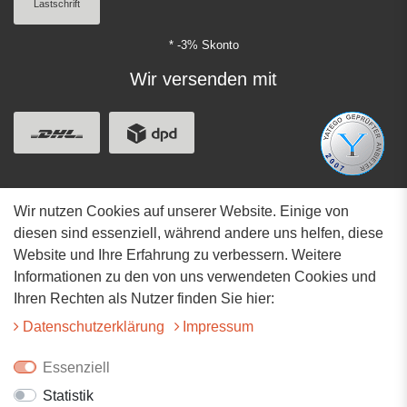
Lastschrift
* -3% Skonto
Wir versenden mit
Wir nutzen Cookies auf unserer Website. Einige von
Adresse
diesen sind essenziell, während andere uns helfen, diese
Website und Ihre Erfahrung zu verbessern. Weitere
Hauptstrasse 34
Informationen zu den von uns verwendeten Cookies und
73117 Wangen
Ihren Rechten als Nutzer finden Sie hier:
07161-9566068
Daten­schutz­erklärung
Impressum
info@tiervitalshop.de
Essenziell
Statistik
Folgt uns auf Facebook