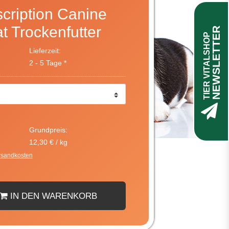
scription Canine
t Trockenfutter
NEWSLETTER
TIER VITALSHOP
Lieferzeit:
2 - 5 Tage *
Grundpreis:
12,30 € / kg
rsandkosten
IN DEN WARENKORB