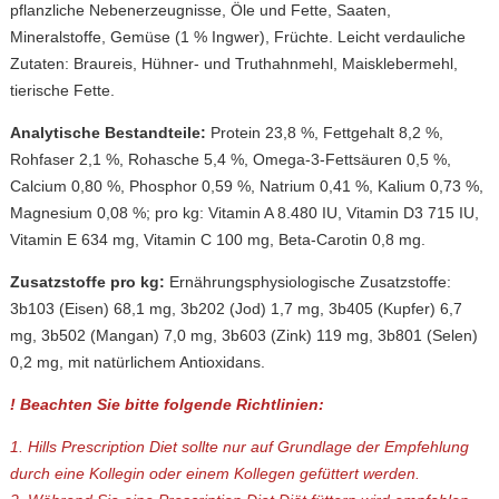
pflanzliche Nebenerzeugnisse, Öle und Fette, Saaten,
Mineralstoffe, Gemüse (1 % Ingwer), Früchte. Leicht verdauliche
Zutaten: Braureis, Hühner- und Truthahnmehl, Maisklebermehl,
tierische Fette.
Analytische Bestandteile:
Protein 23,8 %, Fettgehalt 8,2 %,
Rohfaser 2,1 %, Rohasche 5,4 %, Omega-3-Fettsäuren 0,5 %,
Calcium 0,80 %, Phosphor 0,59 %, Natrium 0,41 %, Kalium 0,73 %,
Magnesium 0,08 %; pro kg: Vitamin A 8.480 IU, Vitamin D3 715 IU,
Vitamin E 634 mg, Vitamin C 100 mg, Beta-Carotin 0,8 mg.
Zusatzstoffe pro kg:
Ernährungsphysiologische Zusatzstoffe:
3b103 (Eisen) 68,1 mg, 3b202 (Jod) 1,7 mg, 3b405 (Kupfer) 6,7
mg, 3b502 (Mangan) 7,0 mg, 3b603 (Zink) 119 mg, 3b801 (Selen)
0,2 mg, mit natürlichem Antioxidans.
! Beachten Sie bitte folgende Richtlinien:
1. Hills Prescription Diet sollte nur auf Grundlage der Empfehlung
durch eine Kollegin oder einem Kollegen gefüttert werden.