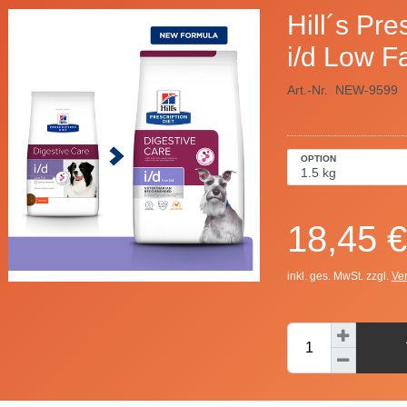
Hill´s Pre
i/d Low Fa
Art.-Nr.
NEW-9599
OPTION
18,45 €
inkl. ges. MwSt. zzgl.
Ve