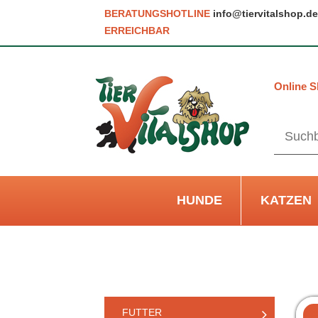
BERATUNGSHOTLINE
info@tiervitalshop.de
ERREICHBAR
Online S
HUNDE
KATZEN
FUTTER