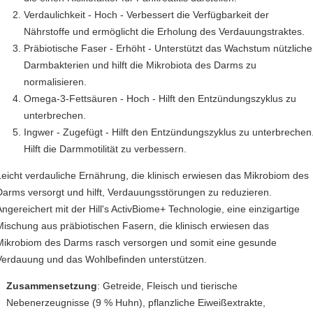
Verdaulichkeit - Hoch - Verbessert die Verfügbarkeit der
Nährstoffe und ermöglicht die Erholung des Verdauungstraktes.
Präbiotische Faser - Erhöht - Unterstützt das Wachstum nützliche
Darmbakterien und hilft die Mikrobiota des Darms zu
normalisieren.
Omega-3-Fettsäuren - Hoch - Hilft den Entzündungszyklus zu
unterbrechen.
Ingwer - Zugefügt - Hilft den Entzündungszyklus zu unterbrechen
Hilft die Darmmotilität zu verbessern.
Leicht verdauliche Ernährung, die klinisch erwiesen das Mikrobiom des
Darms versorgt und hilft, Verdauungsstörungen zu reduzieren.
Angereichert mit der Hill's ActivBiome+ Technologie, eine einzigartige
Mischung aus präbiotischen Fasern, die klinisch erwiesen das
Mikrobiom des Darms rasch versorgen und somit eine gesunde
Verdauung und das Wohlbefinden unterstützen.
Zusammensetzung
:
Getreide, Fleisch und tierische
Nebenerzeugnisse (9 % Huhn), pflanzliche Eiweißextrakte,