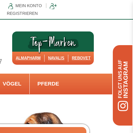
MEIN KONTO
REGISTRIEREN
ALMAPHARM
NAVALIS
REBOVET
FOLGT UNS AUF
INSTAGRAM
VÖGEL
PFERDE