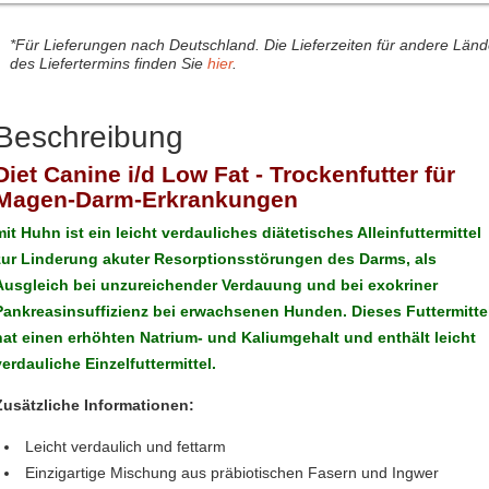
*Für Lieferungen nach Deutschland. Die Lieferzeiten für andere Län
des Liefertermins finden Sie
hier
.
Beschreibung
Diet Canine i/d Low Fat - Trockenfutter für
Magen-Darm-Erkrankungen
mit Huhn ist ein leicht verdauliches diätetisches Alleinfuttermittel
zur Linderung akuter Resorptionsstörungen des Darms, als
Ausgleich bei unzureichender Verdauung und bei exokriner
Pankreasinsuffizienz bei erwachsenen Hunden. Dieses Futtermitte
hat einen erhöhten Natrium- und Kaliumgehalt und enthält leicht
verdauliche Einzelfuttermittel.
Zusätzliche Informationen:
Leicht verdaulich und fettarm
Einzigartige Mischung aus präbiotischen Fasern und Ingwer