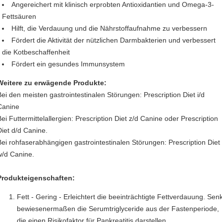
Angereichert mit klinisch erprobten Antioxidantien und Omega-3-
Fettsäuren
Hilft, die Verdauung und die Nährstoffaufnahme zu verbessern
Fördert die Aktivität der nützlichen Darmbakterien und verbessert
die Kotbeschaffenheit
Fördert ein gesundes Immunsystem
Weitere zu erwägende Produkte:
Bei den meisten gastrointestinalen Störungen: Prescription Diet i/d
Canine
Bei Futtermittelallergien: Prescription Diet z/d Canine oder Prescription
Diet d/d Canine.
Bei rohfaserabhängigen gastrointestinalen Störungen: Prescription Diet
w/d Canine.
Produkteigenschaften:
Fett - Gering - Erleichtert die beeinträchtigte Fettverdauung. Senk
bewiesenermaßen die Serumtriglyceride aus der Fastenperiode,
die einen Risikofaktor für Pankreatitis darstellen.