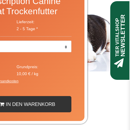
scription Canine
t Trockenfutter
NEWSLETTER
TIER VITALSHOP
Lieferzeit:
2 - 5 Tage *
Grundpreis:
10,00 € / kg
rsandkosten
IN DEN WARENKORB