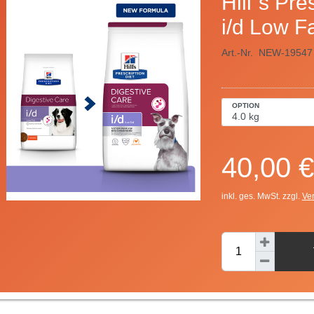
Hill´s Pre
i/d Low Fa
Art.-Nr.
NEW-19547
OPTION
40,00 €
inkl. ges. MwSt. zzgl.
Ve