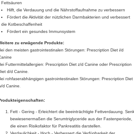
Fettsäuren
Hilft, die Verdauung und die Nährstoffaufnahme zu verbessern
Fördert die Aktivität der nützlichen Darmbakterien und verbessert
die Kotbeschaffenheit
Fördert ein gesundes Immunsystem
Weitere zu erwägende Produkte:
Bei den meisten gastrointestinalen Störungen: Prescription Diet i/d
Canine
Bei Futtermittelallergien: Prescription Diet z/d Canine oder Prescription
Diet d/d Canine.
Bei rohfaserabhängigen gastrointestinalen Störungen: Prescription Diet
w/d Canine.
Produkteigenschaften:
Fett - Gering - Erleichtert die beeinträchtigte Fettverdauung. Senk
bewiesenermaßen die Serumtriglyceride aus der Fastenperiode,
die einen Risikofaktor für Pankreatitis darstellen.
Verdaulichkeit - Hoch - Verbessert die Verfügbarkeit der