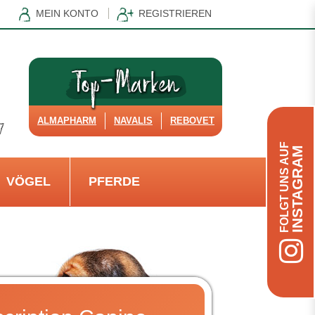
MEIN KONTO
REGISTRIEREN
ALMAPHARM
NAVALIS
REBOVET
FOLGT UNS AUF
INSTAGRAM
VÖGEL
PFERDE