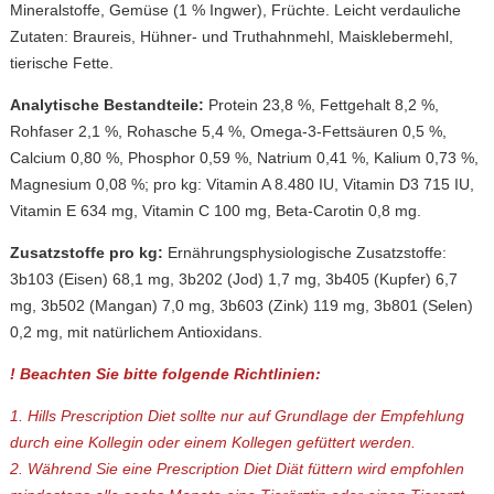
Mineralstoffe, Gemüse (1 % Ingwer), Früchte. Leicht verdauliche
Zutaten: Braureis, Hühner- und Truthahnmehl, Maisklebermehl,
tierische Fette.
Analytische Bestandteile:
Protein 23,8 %, Fettgehalt 8,2 %,
Rohfaser 2,1 %, Rohasche 5,4 %, Omega-3-Fettsäuren 0,5 %,
Calcium 0,80 %, Phosphor 0,59 %, Natrium 0,41 %, Kalium 0,73 %,
Magnesium 0,08 %; pro kg: Vitamin A 8.480 IU, Vitamin D3 715 IU,
Vitamin E 634 mg, Vitamin C 100 mg, Beta-Carotin 0,8 mg.
Zusatzstoffe pro kg:
Ernährungsphysiologische Zusatzstoffe:
3b103 (Eisen) 68,1 mg, 3b202 (Jod) 1,7 mg, 3b405 (Kupfer) 6,7
mg, 3b502 (Mangan) 7,0 mg, 3b603 (Zink) 119 mg, 3b801 (Selen)
0,2 mg, mit natürlichem Antioxidans.
! Beachten Sie bitte folgende Richtlinien:
1. Hills Prescription Diet sollte nur auf Grundlage der Empfehlung
durch eine Kollegin oder einem Kollegen gefüttert werden.
2. Während Sie eine Prescription Diet Diät füttern wird empfohlen