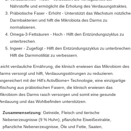
Nährstoffe und ermöglicht die Erholung des Verdauungstraktes.
Präbiotische Faser - Erhöht - Unterstützt das Wachstum nützliche
Darmbakterien und hilft die Mikrobiota des Darms zu
normalisieren.
Omega-3-Fettsäuren - Hoch - Hilft den Entzündungszyklus zu
unterbrechen.
Ingwer - Zugefügt - Hilft den Entzündungszyklus zu unterbrechen
Hilft die Darmmotilität zu verbessern.
Leicht verdauliche Ernährung, die klinisch erwiesen das Mikrobiom des
Darms versorgt und hilft, Verdauungsstörungen zu reduzieren.
Angereichert mit der Hill's ActivBiome+ Technologie, eine einzigartige
Mischung aus präbiotischen Fasern, die klinisch erwiesen das
Mikrobiom des Darms rasch versorgen und somit eine gesunde
Verdauung und das Wohlbefinden unterstützen.
Zusammensetzung
:
Getreide, Fleisch und tierische
Nebenerzeugnisse (9 % Huhn), pflanzliche Eiweißextrakte,
pflanzliche Nebenerzeugnisse, Öle und Fette, Saaten,