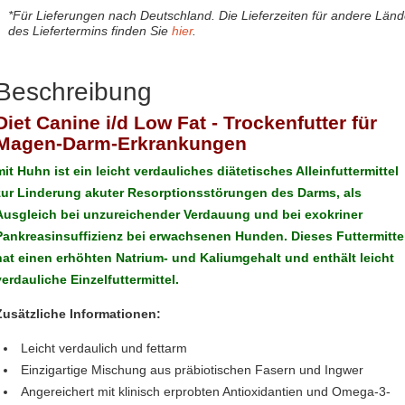
*Für Lieferungen nach Deutschland. Die Lieferzeiten für andere Län
des Liefertermins finden Sie
hier
.
Beschreibung
Diet Canine i/d Low Fat - Trockenfutter für
Magen-Darm-Erkrankungen
mit Huhn ist ein leicht verdauliches diätetisches Alleinfuttermittel
zur Linderung akuter Resorptionsstörungen des Darms, als
Ausgleich bei unzureichender Verdauung und bei exokriner
Pankreasinsuffizienz bei erwachsenen Hunden. Dieses Futtermitte
hat einen erhöhten Natrium- und Kaliumgehalt und enthält leicht
verdauliche Einzelfuttermittel.
Zusätzliche Informationen:
Leicht verdaulich und fettarm
Einzigartige Mischung aus präbiotischen Fasern und Ingwer
Angereichert mit klinisch erprobten Antioxidantien und Omega-3-