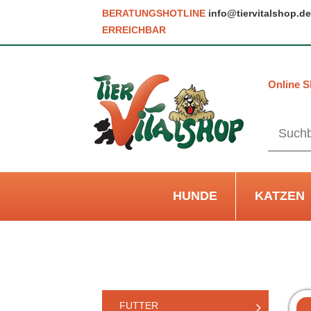
BERATUNGSHOTLINE
info@tiervitalshop.de
ERREICHBAR
Online S
HUNDE
KATZEN
FUTTER