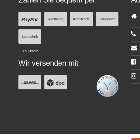
Rechnung
Kreditkarte
Vorkasse*
Lastschrift
* -3% Skonto
Wir versenden mit