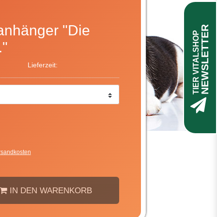
nhänger "Die
NEWSLETTER
TIER VITALSHOP
."
Lieferzeit:
rsandkosten
IN DEN WARENKORB