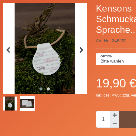
Kensons
Schmucka
Sprache..
Art.-Nr.
346262
OPTION
19,90 €
inkl. ges. MwSt. zzgl.
Ve