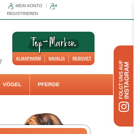
MEIN KONTO
REGISTRIEREN
ALMAPHARM
NAVALIS
REBOVET
FOLGT UNS AUF
INSTAGRAM
VÖGEL
PFERDE