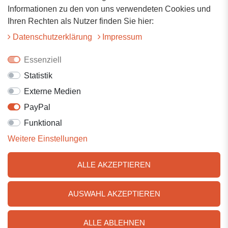
Hauptstrasse 34
Informationen zu den von uns verwendeten Cookies und
73117 Wangen
Ihren Rechten als Nutzer finden Sie hier:
07161-9566068
Daten­schutz­erklärung
Impressum
info@tiervitalshop.de
Essenziell
Statistik
Folgt uns auf Facebook
Externe Medien
Folgt uns auf Instagram
PayPal
Funktional
Weitere Einstellungen
ALLE AKZEPTIEREN
AUSWAHL AKZEPTIEREN
© 2025 Tiervitalshop | Webentwicklung & Webdesign
WERK38
ALLE ABLEHNEN