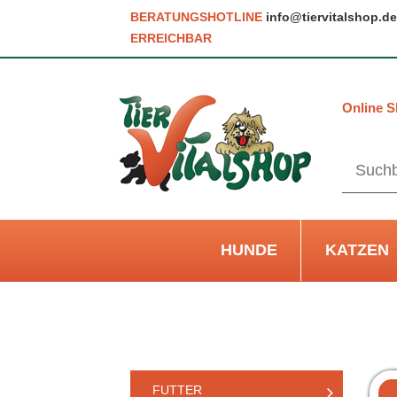
BERATUNGSHOTLINE
info@tiervitalshop.de
ERREICHBAR
Online S
HUNDE
KATZEN
FUTTER