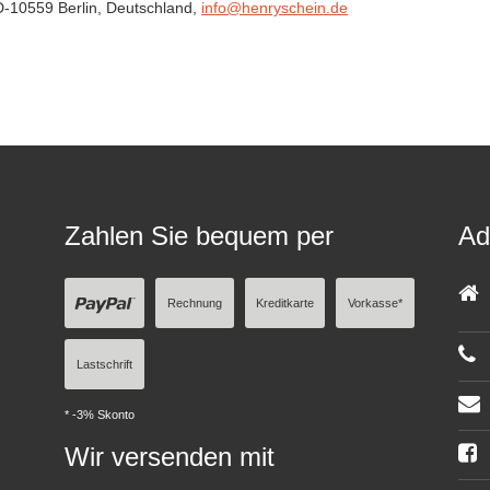
D-10559 Berlin,
Deutschland
,
info@henryschein.de
Zahlen Sie bequem per
Ad
Rechnung
Kreditkarte
Vorkasse*
Lastschrift
* -3% Skonto
Wir versenden mit