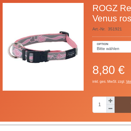
ROGZ Ref
Venus ro
Art.-Nr.
351921
OPTION
8,80 €
inkl. ges. MwSt. zzgl.
Ve