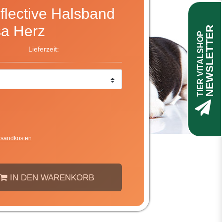
lective Halsband
sa Herz
NEWSLETTER
TIER VITALSHOP
Lieferzeit:
rsandkosten
IN DEN WARENKORB