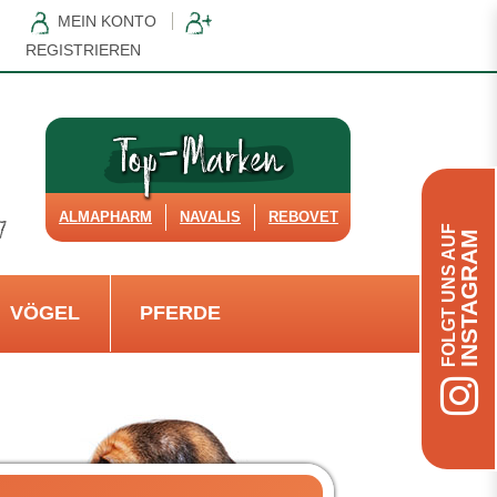
MEIN KONTO
REGISTRIEREN
ALMAPHARM
NAVALIS
REBOVET
FOLGT UNS AUF
INSTAGRAM
VÖGEL
PFERDE