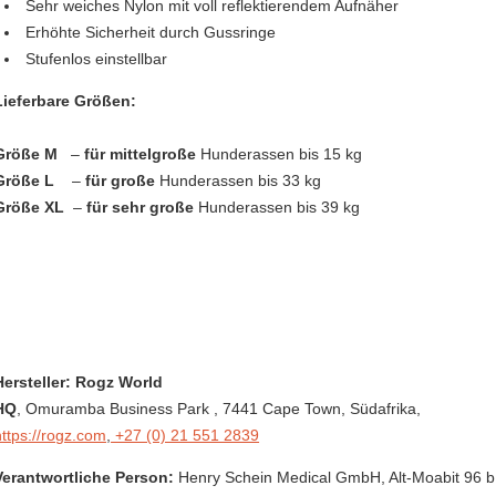
Sehr weiches Nylon mit voll reflektierendem Aufnäher
Erhöhte Sicherheit durch Gussringe
Stufenlos einstellbar
Lieferbare Größen:
Größe M
–
für mittelgroße
Hunderassen bis 15 kg
Größe L
–
für große
Hunderassen bis 33 kg
Größe XL
–
für sehr große
Hunderassen bis 39 kg
Hersteller: Rogz World
HQ
, Omuramba Business Park
, 7441 Cape Town,
Südafrika
,
https://rogz.com
,
+27 (0) 21 551 2839
Verantwortliche Person:
Henry Schein Medical GmbH,
Alt-Moabit 96 b