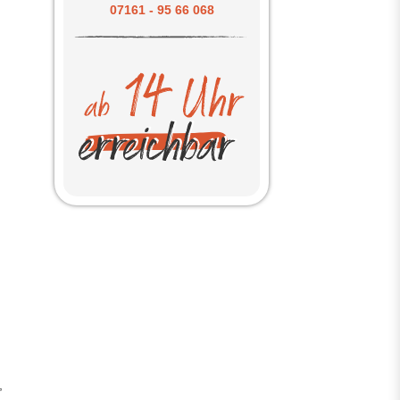
07161 - 95 66 068
,