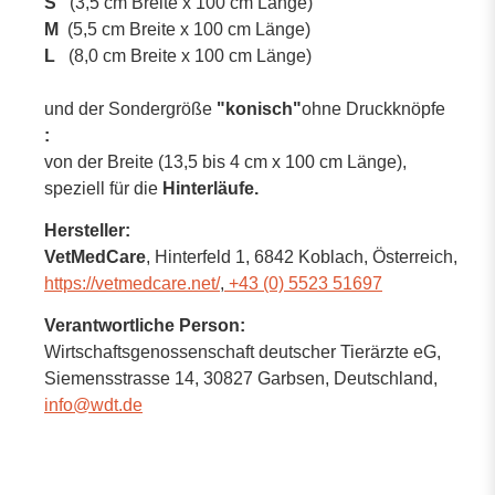
S
(3,5 cm Breite x 100 cm Länge)
M
(5,5 cm Breite x 100 cm Länge)
L
(8,0 cm Breite x 100 cm Länge)
und der Sondergröße
"konisch"
ohne Druckknöpfe
:
von der Breite (13,5 bis 4 cm x 100 cm Länge),
speziell für die
Hinterläufe.
Hersteller:
VetMedCare
, Hinterfeld 1
, 6842 Koblach,
Österreich
,
https://vetmedcare.net/
,
+43 (0) 5523 51697
Verantwortliche Person:
Wirtschaftsgenossenschaft deutscher Tierärzte eG,
Siemensstrasse 14,
30827 Garbsen,
Deutschland
,
info@wdt.de