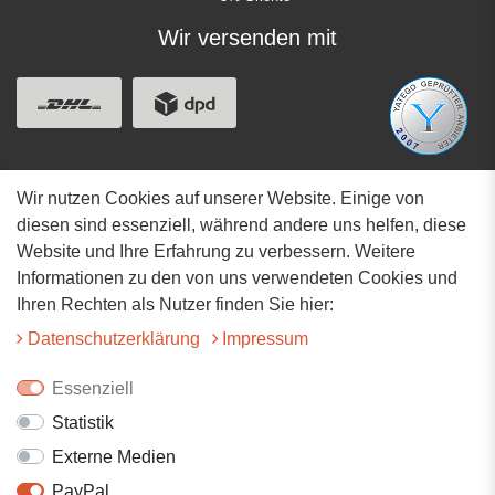
Wir versenden mit
Wir nutzen Cookies auf unserer Website. Einige von
Adresse
diesen sind essenziell, während andere uns helfen, diese
Website und Ihre Erfahrung zu verbessern. Weitere
Hauptstrasse 34
Informationen zu den von uns verwendeten Cookies und
73117 Wangen
Ihren Rechten als Nutzer finden Sie hier:
07161-9566068
Daten­schutz­erklärung
Impressum
info@tiervitalshop.de
Essenziell
Statistik
Folgt uns auf Facebook
Externe Medien
Folgt uns auf Instagram
PayPal