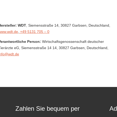
Hersteller: WDT
, Siemensstraße 14
, 30827 Garbsen,
Deutschland
,
www.wdt.de
,
+49 5131 705 – 0
Verantwortliche Person:
Wirtschaftsgenossenschaft deutscher
Tierärzte eG,
Siemensstraße 14 14,
30827 Garbsen,
Deutschland
,
info@wdt.de
Zahlen Sie bequem per
Ad