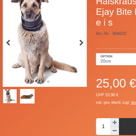
Halskraus
Ejay Bite 
e i s
Art.-Nr.
366632
OPTION
25,00 €
UVP 53,90 €
inkl. ges. MwSt. zzgl.
Ve