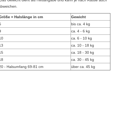
Das Gewicht dient als Hilfsangabe und kann je nach Rasse auch
abweichen.
Größe = Halslänge in cm
Gewicht
6
bis ca. 4 kg
9
ca. 4 - 6 kg
10
ca. 6 - 10 kg
13
ca. 10 - 18 kg
15
ca. 18 - 30 kg
18
ca. 30 - 45 kg
20 - Halsumfang 69-81 cm
über ca. 45 kg