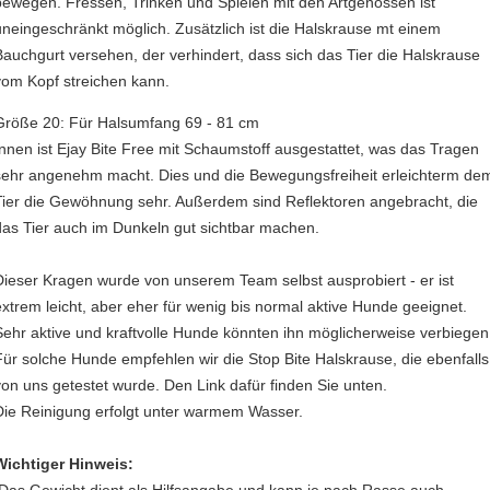
bewegen. Fressen, Trinken und Spielen mit den Artgenossen ist
uneingeschränkt möglich. Zusätzlich ist die Halskrause mt einem
Bauchgurt versehen, der verhindert, dass sich das Tier die Halskrause
vom Kopf streichen kann.
Größe 20: Für Halsumfang 69 - 81 cm
Innen ist Ejay Bite Free mit Schaumstoff ausgestattet, was das Tragen
sehr angenehm macht. Dies und die Bewegungsfreiheit erleichterm de
Tier die Gewöhnung sehr. Außerdem sind Reflektoren angebracht, die
das Tier auch im Dunkeln gut sichtbar machen.
Dieser Kragen wurde von unserem Team selbst ausprobiert - er ist
extrem leicht, aber eher für wenig bis normal aktive Hunde geeignet.
Sehr aktive und kraftvolle Hunde könnten ihn möglicherweise verbiegen
Für solche Hunde empfehlen wir die Stop Bite Halskrause, die ebenfalls
von uns getestet wurde. Den Link dafür finden Sie unten.
Die Reinigung erfolgt unter warmem Wasser.
Wichtiger Hinweis: