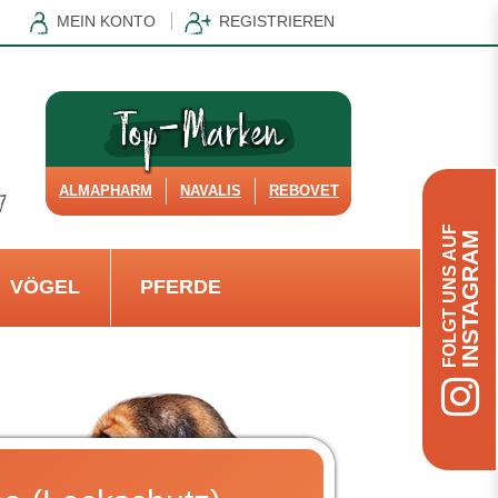
MEIN KONTO
REGISTRIEREN
ALMAPHARM
NAVALIS
REBOVET
FOLGT UNS AUF
INSTAGRAM
VÖGEL
PFERDE