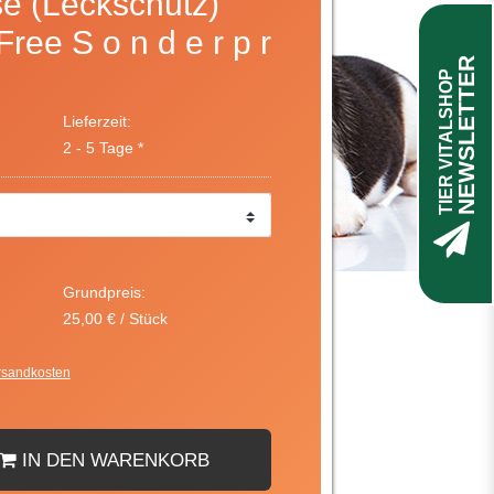
e (Leckschutz)
Free S o n d e r p r
NEWSLETTER
TIER VITALSHOP
Lieferzeit:
2 - 5 Tage *
Grundpreis:
25,00 € / Stück
rsandkosten
IN DEN WARENKORB