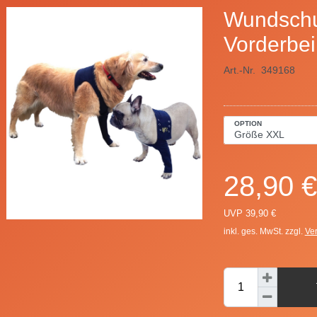
Wundschu
Vorderbei
Art.-Nr.
349168
OPTION
28,90 €
UVP 39,90 €
inkl. ges. MwSt. zzgl.
Ve