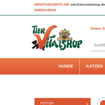
BERATUNGSHOTLINE
info@tiervitalshop.de
ERREICHBAR
Online S
HUNDE
KATZEN
FUTTER