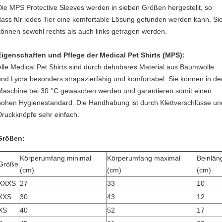
Die MPS Protective Sleeves werden in sieben Größen hergestellt, so
dass für jedes Tier eine komfortable Lösung gefunden werden kann. Si
können sowohl rechts als auch links getragen werden.
Eigenschaften und Pflege der Medical Pet Shirts (MPS):
Alle Medical Pet Shirts sind durch dehnbares Material aus Baumwolle
und Lycra besonders strapazierfähig und komfortabel. Sie können in de
Maschine bei 30 °C gewaschen werden und garantieren somit einen
hohen Hygienestandard. Die Handhabung ist durch Klettverschlüsse un
Druckknöpfe sehr einfach.
Größen:
Körperumfang minimal
Körperumfang maximal
Beinlän
Größe
(cm)
(cm)
(cm)
XXXS
27
33
10
XXS
30
43
12
XS
40
52
17