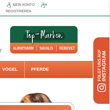
MEIN KONTO
REGISTRIEREN
ALMAPHARM
NAVALIS
REBOVET
FOLGT UNS AUF
INSTAGRAM
VÖGEL
PFERDE