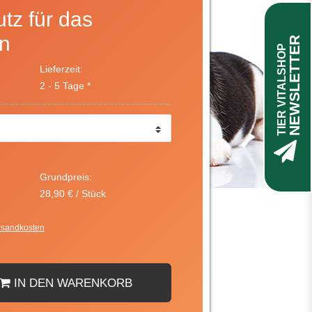
tz für das
n
NEWSLETTER
TIER VITALSHOP
Lieferzeit:
2 - 5 Tage *
Grundpreis:
28,90 € / Stück
rsandkosten
IN DEN WARENKORB