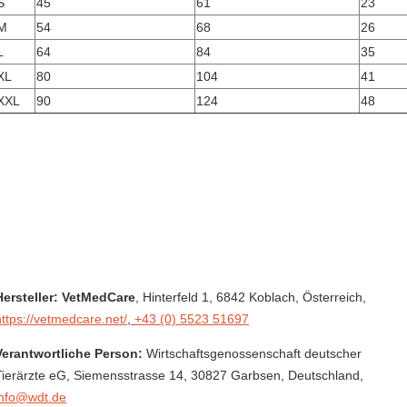
S
45
61
23
M
54
68
26
L
64
84
35
XL
80
104
41
XXL
90
124
48
Hersteller: VetMedCare
, Hinterfeld 1
, 6842 Koblach,
Österreich
,
https://vetmedcare.net/
,
+43 (0) 5523 51697
Verantwortliche Person:
Wirtschaftsgenossenschaft deutscher
Tierärzte eG,
Siemensstrasse 14,
30827 Garbsen,
Deutschland
,
info@wdt.de