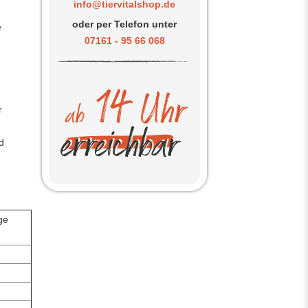
info@tiervitalshop.de
oder per Telefon unter
e
07161 - 95 66 068
r
d
ge