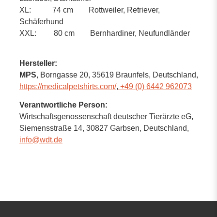
XL: 74 cm Rottweiler, Retriever,
Schäferhund
XXL: 80 cm Bernhardiner, Neufundländer
Hersteller:
MPS
, Borngasse 20
, 35619 Braunfels,
Deutschland
,
https://medicalpetshirts.com/
,
+49 (0) 6442 962073
Verantwortliche Person:
Wirtschaftsgenossenschaft deutscher Tierärzte eG,
Siemensstraße 14,
30827 Garbsen,
Deutschland
,
info@wdt.de