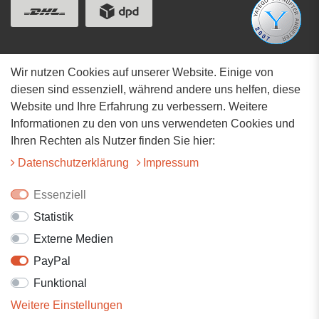
Wir nutzen Cookies auf unserer Website. Einige von
Adresse
diesen sind essenziell, während andere uns helfen, diese
Website und Ihre Erfahrung zu verbessern. Weitere
Hauptstrasse 34
Informationen zu den von uns verwendeten Cookies und
73117 Wangen
Ihren Rechten als Nutzer finden Sie hier:
07161-9566068
Daten­schutz­erklärung
Impressum
info@tiervitalshop.de
Essenziell
Statistik
Folgt uns auf Facebook
Externe Medien
Folgt uns auf Instagram
PayPal
Funktional
Weitere Einstellungen