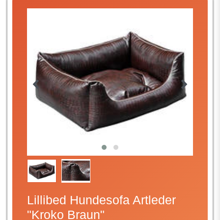
Lillibed Hundesofa Artleder
"Kroko Braun"