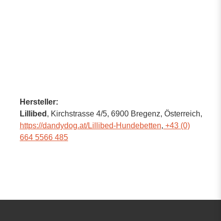
Hersteller:
Lillibed
, Kirchstrasse 4/5
, 6900 Bregenz,
Österreich
,
https://dandydog.at/Lillibed-Hundebetten
,
+43 (0)
664 5566 485