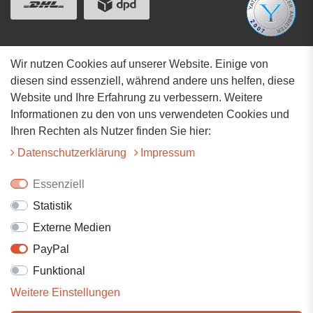
Wir nutzen Cookies auf unserer Website. Einige von
Adresse
diesen sind essenziell, während andere uns helfen, diese
Website und Ihre Erfahrung zu verbessern. Weitere
Hauptstrasse 34
Informationen zu den von uns verwendeten Cookies und
73117 Wangen
Ihren Rechten als Nutzer finden Sie hier:
07161-9566068
Daten­schutz­erklärung
Impressum
info@tiervitalshop.de
Essenziell
Statistik
Folgt uns auf Facebook
Externe Medien
Folgt uns auf Instagram
PayPal
Funktional
Weitere Einstellungen