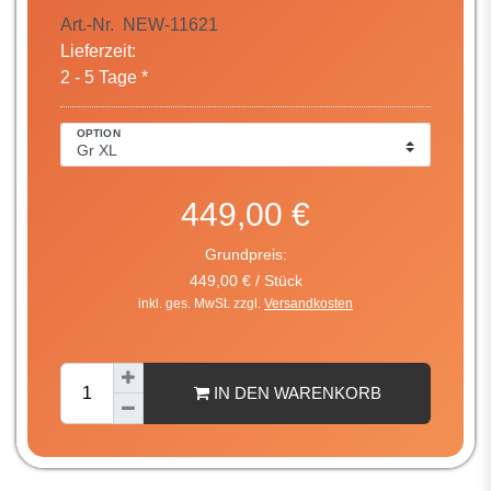
Art.-Nr.
NEW-11621
Lieferzeit:
2 - 5 Tage *
OPTION
449,00 €
Grundpreis:
449,00 € / Stück
inkl. ges. MwSt. zzgl.
Versandkosten
IN DEN WARENKORB