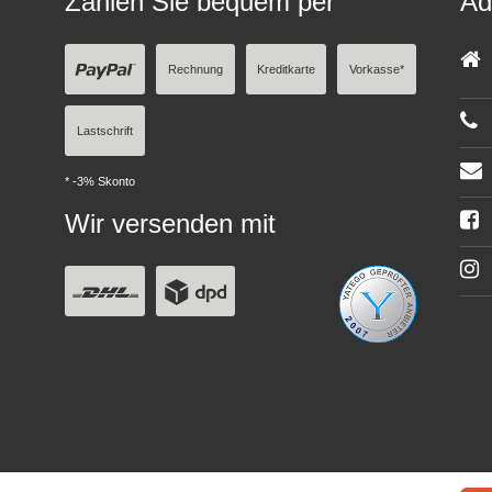
Zahlen Sie bequem per
Ad
Rechnung
Kreditkarte
Vorkasse*
Lastschrift
* -3% Skonto
Wir versenden mit