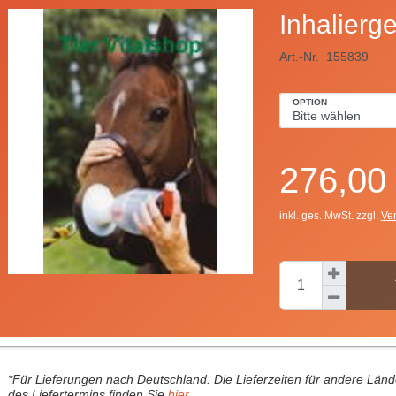
Inhalierg
Art.-Nr.
155839
OPTION
276,00
inkl. ges. MwSt. zzgl.
Ve
*Für Lieferungen nach Deutschland. Die Lieferzeiten für andere Län
des Liefertermins finden Sie
hier
.