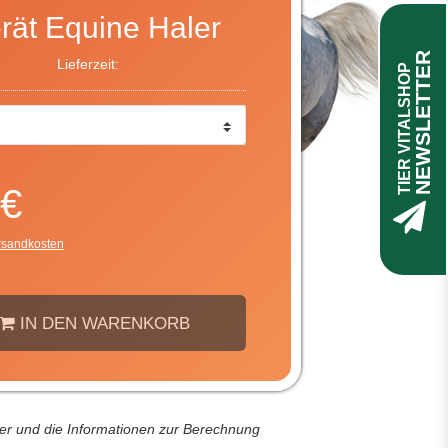
erät Equine Haler
NEWSLETTER
Lieferzeit:
TIER VITALSHOP
 €
rsandkosten
IN DEN WARENKORB
der und die Informationen zur Berechnung