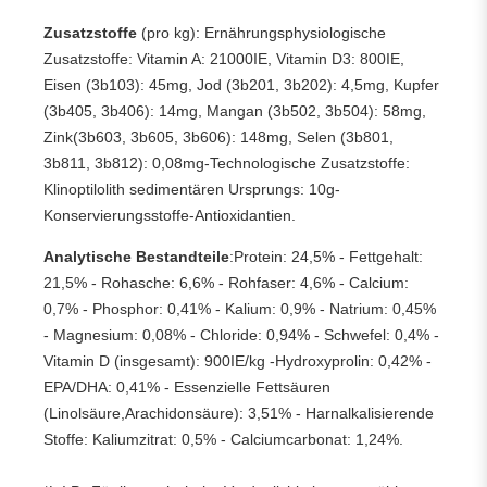
Zusatzstoffe
(pro kg): Ernährungsphysiologische
Zusatzstoffe: Vitamin A: 21000IE, Vitamin D3: 800IE,
Eisen (3b103): 45mg, Jod (3b201, 3b202): 4,5mg, Kupfer
(3b405, 3b406): 14mg, Mangan (3b502, 3b504): 58mg,
Zink(3b603, 3b605, 3b606): 148mg, Selen (3b801,
3b811, 3b812): 0,08mg-Technologische Zusatzstoffe:
Klinoptilolith sedimentären Ursprungs: 10g-
Konservierungsstoffe-Antioxidantien.
Analytische Bestandteile
:Protein: 24,5% - Fettgehalt:
21,5% - Rohasche: 6,6% - Rohfaser: 4,6% - Calcium:
0,7% - Phosphor: 0,41% - Kalium: 0,9% - Natrium: 0,45%
- Magnesium: 0,08% - Chloride: 0,94% - Schwefel: 0,4% -
Vitamin D (insgesamt): 900IE/kg -Hydroxyprolin: 0,42% -
EPA/DHA: 0,41% - Essenzielle Fettsäuren
(Linolsäure,Arachidonsäure): 3,51% - Harnalkalisierende
Stoffe: Kaliumzitrat: 0,5% - Calciumcarbonat: 1,24%.