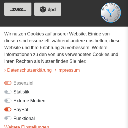
Wir nutzen Cookies auf unserer Website. Einige von
Adresse
diesen sind essenziell, während andere uns helfen, diese
Website und Ihre Erfahrung zu verbessern. Weitere
Hauptstrasse 34
Informationen zu den von uns verwendeten Cookies und
73117 Wangen
Ihren Rechten als Nutzer finden Sie hier:
07161-9566068
Daten­schutz­erklärung
Impressum
info@tiervitalshop.de
Essenziell
Statistik
Folgt uns auf Facebook
Externe Medien
Folgt uns auf Instagram
PayPal
Funktional
Weitere Einstellungen