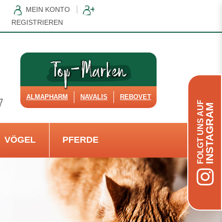
MEIN KONTO
REGISTRIEREN
ALMAPHARM
NAVALIS
REBOVET
FOLGT UNS AUF
INSTAGRAM
VÖGEL
PFERDE