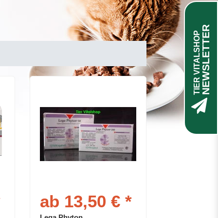
NEWSLETTER
TIER VITALSHOP
*
ab 13,50 € *
Lega Phyton