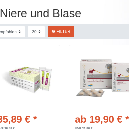
Niere und Blase
FILTER
35,89 € *
ab 19,90 € 
VP 38,45 €
UVP 21,58 €