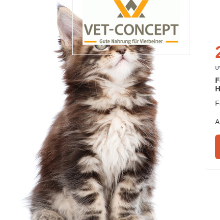
U
F
H
F
A