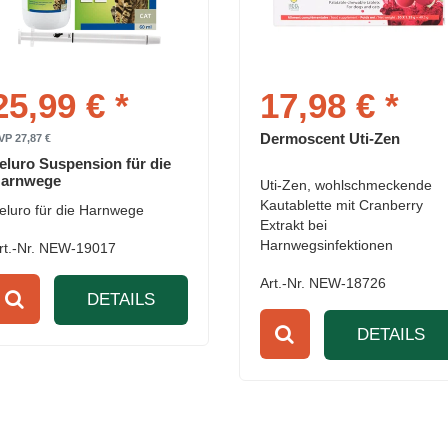
25,99 € *
17,98 € *
Dermoscent Uti-Zen
VP 27,87 €
eluro Suspension für die
arnwege
Uti-Zen, wohlschmeckende
Kautablette mit Cranberry
eluro für die Harnwege
Extrakt bei
Harnwegsinfektionen
rt.-Nr. NEW-19017
Art.-Nr. NEW-18726
DETAILS
DETAILS