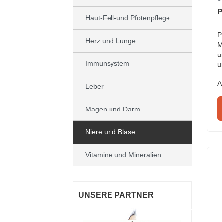
P
Haut-Fell-und Pfotenpflege
P
Herz und Lunge
M
u
Immunsystem
u
n
A
a
Leber
Magen und Darm
Niere und Blase
Vitamine und Mineralien
UNSERE PARTNER