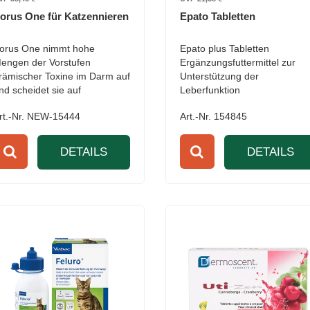
orus One für Katzennieren
Epato Tabletten
orus One nimmt hohe
Epato plus Tabletten
engen der Vorstufen
Ergänzungsfuttermittel zur
rämischer Toxine im Darm auf
Unterstützung der
nd scheidet sie auf
Leberfunktion
atürlichem Wege mit dem Kot
rt.-Nr. NEW-15444
Art.-Nr. 154845
us.
DETAILS
DETAILS