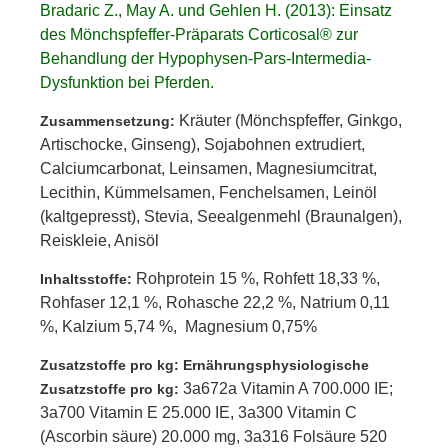
Bradaric Z., May A. und Gehlen H. (2013): Einsatz
des Mönchspfeffer-Präparats Corticosal® zur
Behandlung der Hypophysen-Pars-Intermedia-
Dysfunktion bei Pferden.
Kräuter (Mönchspfeffer, Ginkgo,
Zusammensetzung:
Artischocke, Ginseng), Sojabohnen extrudiert,
Calciumcarbonat, Leinsamen, Magnesiumcitrat,
Lecithin, Kümmelsamen, Fenchelsamen, Leinöl
(kaltgepresst), Stevia, Seealgenmehl (Braunalgen),
Reiskleie, Anisöl
Rohprotein 15 %, Rohfett 18,33 %,
Inhaltsstoffe:
Rohfaser 12,1 %, Rohasche 22,2 %, Natrium 0,11
%, Kalzium 5,74 %, Magnesium 0,75%
Zusatzstoffe pro kg:
Ernährungsphysiologische
3a672a Vitamin A 700.000 IE;
Zusatzstoffe pro kg:
3a700 Vitamin E 25.000 IE, 3a300 Vitamin C
(Ascorbin säure) 20.000 mg, 3a316 Folsäure 520