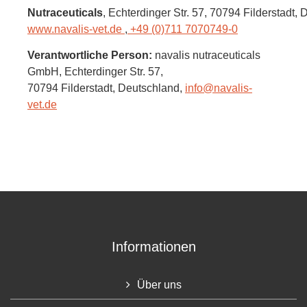
Nutraceuticals
, Echterdinger Str. 57
, 70794 Filderstadt,
D
www.navalis-vet.de
,
+49 (0)711 7070749-0
Verantwortliche Person:
navalis nutraceuticals
GmbH,
Echterdinger Str. 57,
70794 Filderstadt,
Deutschland
,
info@navalis-
vet.de
Informationen
Über uns