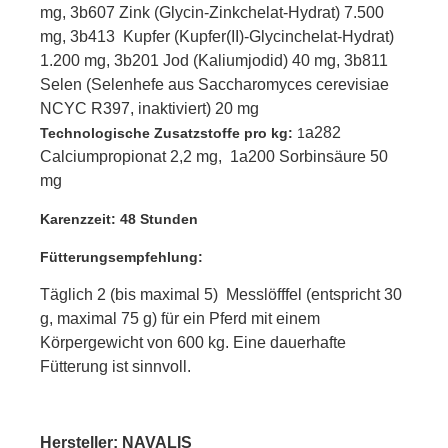
mg, 3b607 Zink (Glycin-Zinkchelat-Hydrat) 7.500
mg, 3b413 Kupfer (Kupfer(II)-Glycinchelat-Hydrat)
1.200 mg, 3b201 Jod (Kaliumjodid) 40 mg, 3b811
Selen (Selenhefe aus Saccharomyces cerevisiae
NCYC R397, inaktiviert) 20 mg
a282
Technologische Zusatzstoffe pro kg:
1
Calciumpropionat 2,2 mg, 1a200 Sorbinsäure 50
mg
Karenzzeit: 48 Stunden
Fütterungsempfehlung:
Täglich 2 (bis maximal 5) Messlöfffel (entspricht 30
g, maximal 75 g) für ein Pferd mit einem
Körpergewicht von 600 kg. Eine dauerhafte
Fütterung ist sinnvoll.
Hersteller: NAVALIS