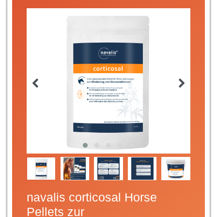
navalis corticosal Horse
Pellets zur