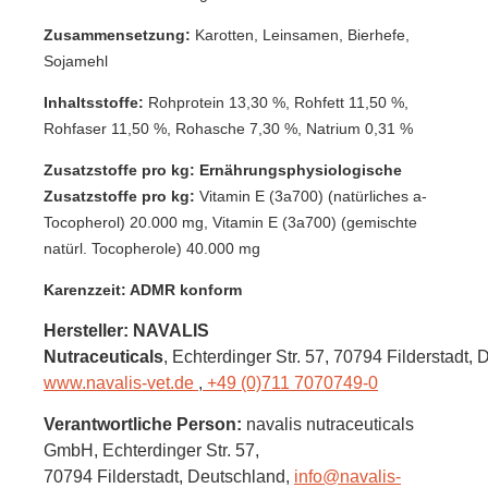
Zusammensetzung:
Karotten, Leinsamen, Bierhefe,
Sojamehl
Inhaltsstoffe:
Rohprotein 13,30 %, Rohfett 11,50 %,
Rohfaser 11,50 %, Rohasche 7,30 %, Natrium 0,31 %
Zusatzstoffe pro kg: Ernährungsphysiologische
Zusatzstoffe pro kg:
Vitamin E (3a700) (natürliches a-
Tocopherol) 20.000 mg, Vitamin E (3a700) (gemischte
natürl. Tocopherole) 40.000 mg
Karenzzeit: ADMR konform
Hersteller: NAVALIS
Nutraceuticals
, Echterdinger Str. 57
, 70794 Filderstadt,
D
www.navalis-vet.de
,
+49 (0)711 7070749-0
Verantwortliche Person:
navalis nutraceuticals
GmbH,
Echterdinger Str. 57,
70794 Filderstadt,
Deutschland
,
info@navalis-