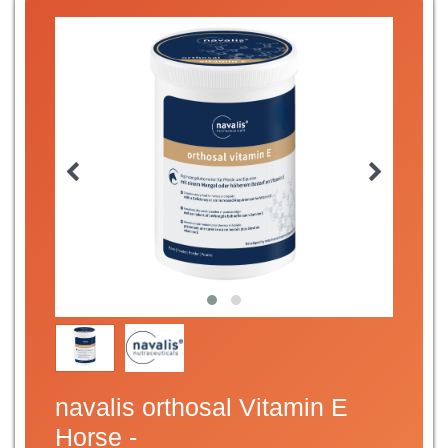
navalis orthosal Vitamin E
Horse -