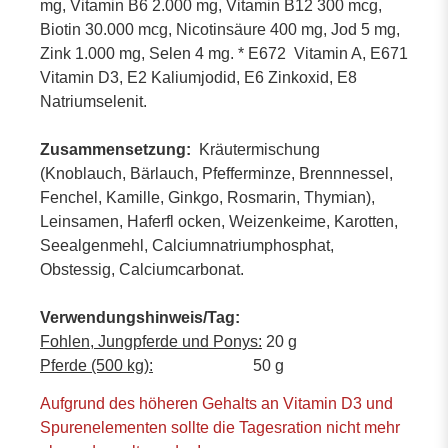
mg, Vitamin B6 2.000 mg, Vitamin B12 300 mcg,
Biotin 30.000 mcg, Nicotinsäure 400 mg, Jod 5 mg,
Zink 1.000 mg, Selen 4 mg. * E672 Vitamin A, E671
Vitamin D3, E2 Kaliumjodid, E6 Zinkoxid, E8
Natriumselenit.
Zusammensetzung:
Kräutermischung
(Knoblauch, Bärlauch, Pfefferminze, Brennnessel,
Fenchel, Kamille, Ginkgo, Rosmarin, Thymian),
Leinsamen, Haferfl ocken, Weizenkeime, Karotten,
Seealgenmehl, Calciumnatriumphosphat,
Obstessig, Calciumcarbonat.
Verwendungshinweis/Tag:
Fohlen, Jungpferde und Ponys:
20 g
Pferde (500 kg):
50 g
Aufgrund des höheren Gehalts an Vitamin D3 und
Spurenelementen sollte die Tagesration nicht mehr