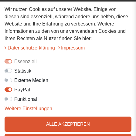
Wir nutzen Cookies auf unserer Website. Einige von
Adresse
diesen sind essenziell, während andere uns helfen, diese
Website und Ihre Erfahrung zu verbessern. Weitere
Hauptstrasse 34
Informationen zu den von uns verwendeten Cookies und
73117 Wangen
Ihren Rechten als Nutzer finden Sie hier:
07161-9566068
Daten­schutz­erklärung
Impressum
info@tiervitalshop.de
Essenziell
Statistik
Folgt uns auf Facebook
Externe Medien
Folgt uns auf Instagram
PayPal
Funktional
Weitere Einstellungen
ALLE AKZEPTIEREN