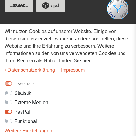
Wir nutzen Cookies auf unserer Website. Einige von
Adresse
diesen sind essenziell, während andere uns helfen, diese
Website und Ihre Erfahrung zu verbessern. Weitere
Hauptstrasse 34
Informationen zu den von uns verwendeten Cookies und
73117 Wangen
Ihren Rechten als Nutzer finden Sie hier:
07161-9566068
Daten­schutz­erklärung
Impressum
info@tiervitalshop.de
Essenziell
Statistik
Folgt uns auf Facebook
Externe Medien
Folgt uns auf Instagram
PayPal
Funktional
Weitere Einstellungen