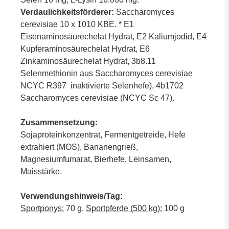
Verdaulichkeitsförderer:
Saccharomyces
cerevisiae 10 x 1010 KBE. * E1
Eisenaminosäurechelat Hydrat, E2 Kaliumjodid, E4
Kupferaminosäurechelat Hydrat, E6
Zinkaminosäurechelat Hydrat, 3b8.11
Selenmethionin aus Saccharomyces cerevisiae
NCYC R397 inaktivierte Selenhefe), 4b1702
Saccharomyces cerevisiae (NCYC Sc 47).
Zusammensetzung:
Sojaproteinkonzentrat, Fermentgetreide, Hefe
extrahiert (MOS), Bananengrieß,
Magnesiumfumarat, Bierhefe, Leinsamen,
Maisstärke.
Verwendungshinweis/Tag:
Sportponys:
70 g,
Sportpferde (500 kg):
100 g