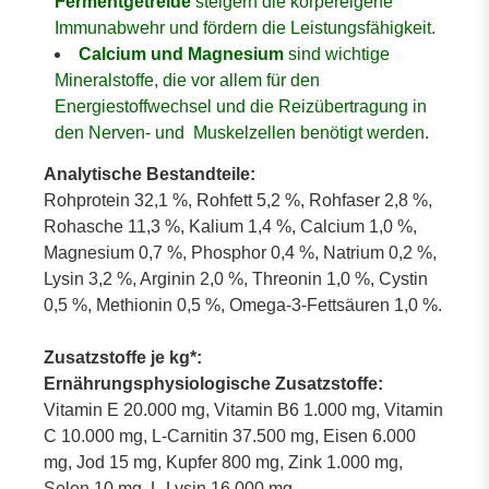
Fermentgetreide
steigern die körpereigene
Immunabwehr und fördern die Leistungsfähigkeit.
Calcium und Magnesium
sind wichtige
Mineralstoffe, die vor allem für den
Energiestoffwechsel und die Reizübertragung in
den Nerven- und Muskelzellen benötigt werden.
Analytische Bestandteile:
Rohprotein 32,1 %, Rohfett 5,2 %, Rohfaser 2,8 %,
Rohasche 11,3 %, Kalium 1,4 %, Calcium 1,0 %,
Magnesium 0,7 %, Phosphor 0,4 %, Natrium 0,2 %,
Lysin 3,2 %, Arginin 2,0 %, Threonin 1,0 %, Cystin
0,5 %, Methionin 0,5 %, Omega-3-Fettsäuren 1,0 %.
Zusatzstoffe je kg*:
Ernährungsphysiologische Zusatzstoffe:
Vitamin E 20.000 mg, Vitamin B6 1.000 mg, Vitamin
C 10.000 mg, L-Carnitin 37.500 mg, Eisen 6.000
mg, Jod 15 mg, Kupfer 800 mg, Zink 1.000 mg,
Selen 10 mg, L-Lysin 16.000 mg.