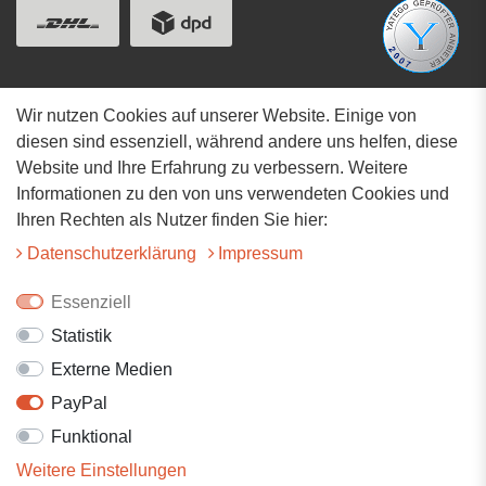
Wir nutzen Cookies auf unserer Website. Einige von
Adresse
diesen sind essenziell, während andere uns helfen, diese
Website und Ihre Erfahrung zu verbessern. Weitere
Hauptstrasse 34
Informationen zu den von uns verwendeten Cookies und
73117 Wangen
Ihren Rechten als Nutzer finden Sie hier:
07161-9566068
Daten­schutz­erklärung
Impressum
info@tiervitalshop.de
Essenziell
Statistik
Folgt uns auf Facebook
Externe Medien
Folgt uns auf Instagram
PayPal
Funktional
Weitere Einstellungen