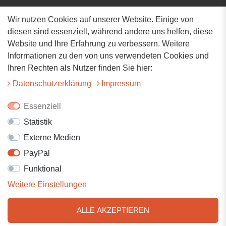
Wir nutzen Cookies auf unserer Website. Einige von
Adresse
diesen sind essenziell, während andere uns helfen, diese
Website und Ihre Erfahrung zu verbessern. Weitere
Hauptstrasse 34
Informationen zu den von uns verwendeten Cookies und
73117 Wangen
Ihren Rechten als Nutzer finden Sie hier:
07161-9566068
Daten­schutz­erklärung
Impressum
info@tiervitalshop.de
Essenziell
Statistik
Folgt uns auf Facebook
Externe Medien
Folgt uns auf Instagram
PayPal
Funktional
Weitere Einstellungen
ALLE AKZEPTIEREN