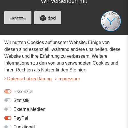
Wir versenden mit
Wir nutzen Cookies auf unserer Website. Einige von
Adresse
diesen sind essenziell, während andere uns helfen, diese
Website und Ihre Erfahrung zu verbessern. Weitere
Hauptstrasse 34
Informationen zu den von uns verwendeten Cookies und
73117 Wangen
Ihren Rechten als Nutzer finden Sie hier:
07161-9566068
Daten­schutz­erklärung
Impressum
info@tiervitalshop.de
Essenziell
Statistik
Folgt uns auf Facebook
Externe Medien
Folgt uns auf Instagram
PayPal
Funktional