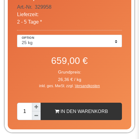
Art.-Nr.
329958
Lieferzeit:
2 - 5 Tage *
OPTION
659,00 €
Grundpreis:
26,36 € / kg
inkl. ges. MwSt. zzgl.
Versandkosten
IN DEN WARENKORB