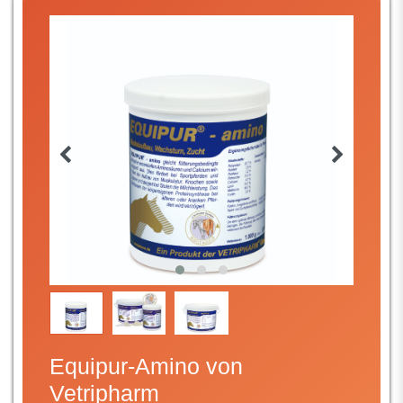
Equipur-Amino von
Vetripharm