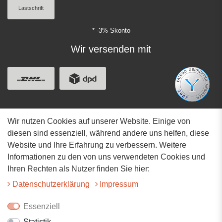
Lastschrift
* -3% Skonto
Wir versenden mit
Wir nutzen Cookies auf unserer Website. Einige von
Adresse
diesen sind essenziell, während andere uns helfen, diese
Website und Ihre Erfahrung zu verbessern. Weitere
Hauptstrasse 34
Informationen zu den von uns verwendeten Cookies und
73117 Wangen
Ihren Rechten als Nutzer finden Sie hier:
07161-9566068
Daten­schutz­erklärung
Impressum
info@tiervitalshop.de
Essenziell
Statistik