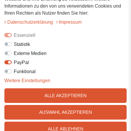
Hauptstrasse 34
Informationen zu den von uns verwendeten Cookies und
73117 Wangen
Ihren Rechten als Nutzer finden Sie hier:
07161-9566068
Daten­schutz­erklärung
Impressum
info@tiervitalshop.de
Essenziell
Statistik
Folgt uns auf Facebook
Externe Medien
Folgt uns auf Instagram
PayPal
Funktional
Weitere Einstellungen
ALLE AKZEPTIEREN
AUSWAHL AKZEPTIEREN
© 2025 Tiervitalshop | Webentwicklung & Webdesign
WERK38
ALLE ABLEHNEN