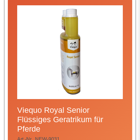
Viequo Royal Senior
Flüssiges Geratrikum für
Pferde
Art.-Nr.
NEW-9031