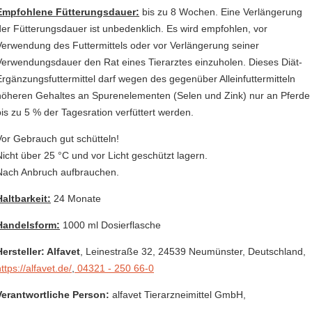
Empfohlene Fütterungsdauer:
bis zu 8 Wochen. Eine Verlängerung
der Fütterungsdauer ist unbedenklich. Es wird empfohlen, vor
Verwendung des Futtermittels oder vor Verlängerung seiner
Verwendungsdauer den Rat eines Tierarztes einzuholen. Dieses Diät-
Ergänzungsfuttermittel darf wegen des gegenüber Alleinfuttermitteln
höheren Gehaltes an Spurenelementen (Selen und Zink) nur an Pferde
bis zu 5 % der Tagesration verfüttert werden.
Vor Gebrauch gut schütteln!
Nicht über 25 °C und vor Licht geschützt lagern.
Nach Anbruch aufbrauchen.
Haltbarkeit:
24 Monate
Handelsform:
1000 ml Dosierflasche
Hersteller: Alfavet
, Leinestraße 32
, 24539 Neumünster,
Deutschland
,
ttps://alfavet.de/
,
04321 - 250 66-0
Verantwortliche Person:
alfavet Tierarzneimittel GmbH,