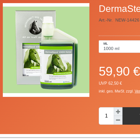
DermaSte
Art.-Nr.
NEW-14426
ML
59,90 €
UVP 62,50 €
inkl. ges. MwSt. zzgl.
Ve