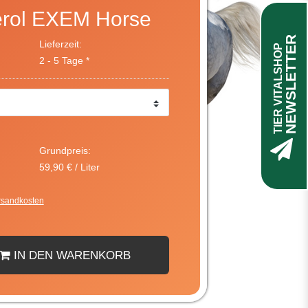
rol EXEM Horse
NEWSLETTER
Lieferzeit:
TIER VITALSHOP
2 - 5 Tage *
Grundpreis:
59,90 € / Liter
rsandkosten
IN DEN WARENKORB