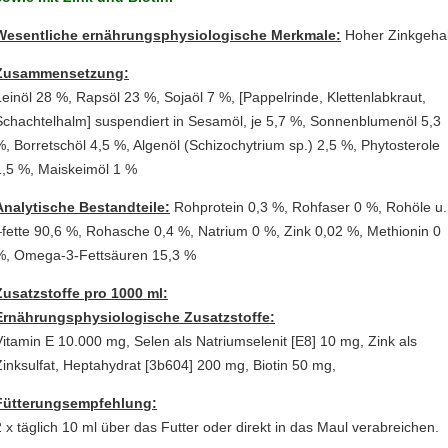
Wesentliche ernährungsphysiologische Merkmale:
Hoher Zinkgehal
Zusammensetzung:
Leinöl 28 %, Rapsöl 23 %, Sojaöl 7 %, [Pappelrinde, Klettenlabkraut,
Schachtelhalm] suspendiert in Sesamöl, je 5,7 %, Sonnenblumenöl 5,3
%, Borretschöl 4,5 %, Algenöl (Schizochytrium sp.) 2,5 %, Phytosterole
1,5 %, Maiskeimöl 1 %
Analytische Bestandteile:
Rohprotein 0,3 %, Rohfaser 0 %, Rohöle u.
–fette 90,6 %, Rohasche 0,4 %, Natrium 0 %, Zink 0,02 %, Methionin 0
%, Omega-3-Fettsäuren 15,3 %
Zusatzstoffe pro 1000 ml:
Ernährungsphysiologische Zusatzstoffe:
Vitamin E 10.000 mg, Selen als Natriumselenit [E8] 10 mg, Zink als
Zinksulfat, Heptahydrat [3b604] 200 mg, Biotin 50 mg,
Fütterungsempfehlung:
2 x täglich 10 ml über das Futter oder direkt in das Maul verabreichen.