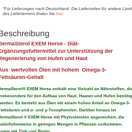
*Für Lieferungen nach Deutschland. Die Lieferzeiten für andere Län
des Liefertermins finden Sie
hier
.
Beschreibung
DermaSterol EXEM Horse - Diät-
Ergänzungsfuttermittel zur Unterstützung der
Regenerierung von Hufen und Haut
Aus wertvollen Ölen mit hohem Omega-3-
Fettsäuren-Gehalt
DermaSterol® EXEM Horse enthält eine Vielzahl an Nährstoffen, di
insbesondere für den Aufbau von Haut, Haaren und Hufen benötig
werden. Es besteht aus Ölen mit einem hohen Anteil an Omega-3-
Fettsäuren und α- und γ-Tocopherolen. Darüber hinaus ist
DermaSterol ® EXEM Horse mit Phytosterolen angereichert, die
natürlicherweise in geringen Mengen in Pflanzen vorkommen,
sowie mit Zink und Biotin.