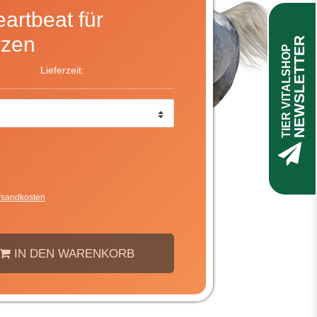
artbeat für
rzen
NEWSLETTER
TIER VITALSHOP
Lieferzeit:
rsandkosten
IN DEN WARENKORB