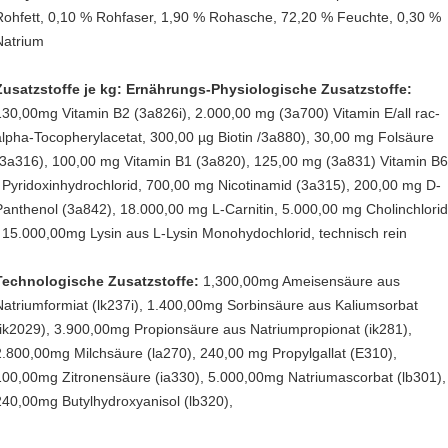
Rohfett, 0,10 % Rohfaser, 1,90 % Rohasche, 72,20 % Feuchte, 0,30 %
Natrium
Zusatzstoffe je kg: Ernährungs-Physiologische Zusatzstoffe:
130,00mg Vitamin B2 (3a826i), 2.000,00 mg (3a700) Vitamin E/all rac-
alpha-Tocopherylacetat, 300,00 µg Biotin /3a880), 30,00 mg Folsäure
(3a316), 100,00 mg Vitamin B1 (3a820), 125,00 mg (3a831) Vitamin B
/ Pyridoxinhydrochlorid, 700,00 mg Nicotinamid (3a315), 200,00 mg D-
Panthenol (3a842), 18.000,00 mg L-Carnitin, 5.000,00 mg Cholinchlori
, 15.000,00mg Lysin aus L-Lysin Monohydochlorid, technisch rein
Technologische Zusatzstoffe:
1,300,00mg Ameisensäure aus
Natriumformiat (lk237i), 1.400,00mg Sorbinsäure aus Kaliumsorbat
(ik2029), 3.900,00mg Propionsäure aus Natriumpropionat (ik281),
2.800,00mg Milchsäure (la270), 240,00 mg Propylgallat (E310),
100,00mg Zitronensäure (ia330), 5.000,00mg Natriumascorbat (lb301),
240,00mg Butylhydroxyanisol (lb320),