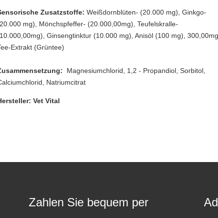
Sensorische Zusatzstoffe:
Weißdornblüten- (20.000 mg), Ginkgo-
(20.000 mg), Mönchspfeffer- (20.000,00mg), Teufelskralle-
(10.000,00mg), Ginsengtinktur (10.000 mg), Anisöl (100 mg), 300,00m
Tee-Extrakt (Grüntee)
Zusammensetzung:
Magnesiumchlorid, 1,2 - Propandiol, Sorbitol,
Calciumchlorid, Natriumcitrat
Hersteller: Vet Vital
Zahlen Sie bequem per
Ad