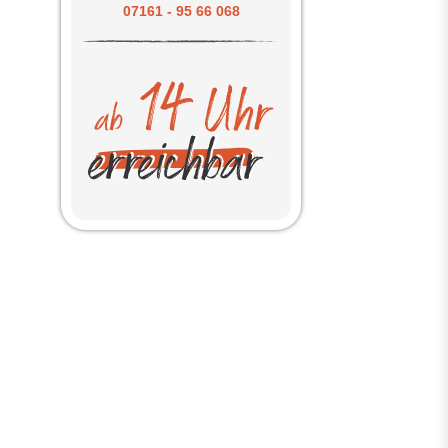
07161 - 95 66 068
g