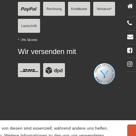
Rechnung
Kreditkarte
Vorkasse*
Lastschrift
* -3% Skonto
Wir versenden mit
 von diesen sind essenziell, während andere uns helfen,
rn. Weitere Informationen zu den von uns verwendeten