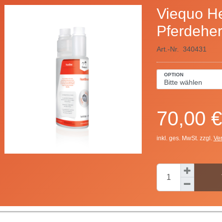
Viequo He
Pferdehe
Art.-Nr.
340431
OPTION
70,00 €
inkl. ges. MwSt. zzgl.
Ve