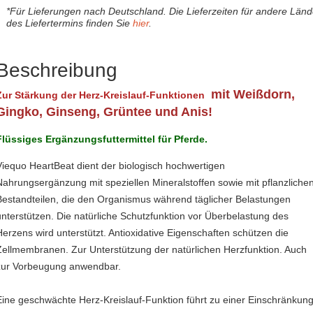
*Für Lieferungen nach Deutschland. Die Lieferzeiten für andere Län
des Liefertermins finden Sie
hier
.
Beschreibung
mit Weißdorn,
Zur Stärkung der Herz-Kreislauf-Funktionen
Gingko, Ginseng, Grüntee und Anis!
Flüssiges Ergänzungsfuttermittel für Pferde.
Viequo HeartBeat dient der biologisch hochwertigen
Nahrungsergänzung mit speziellen Mineralstoffen sowie mit pflanzliche
Bestandteilen, die den Organismus während täglicher Belastungen
unterstützen. Die natürliche Schutzfunktion vor Überbelastung des
Herzens wird unterstützt. Antioxidative Eigenschaften schützen die
Zellmembranen. Zur Unterstützung der natürlichen Herzfunktion. Auch
zur Vorbeugung anwendbar.
Eine geschwächte Herz-Kreislauf-Funktion führt zu einer Einschränkun