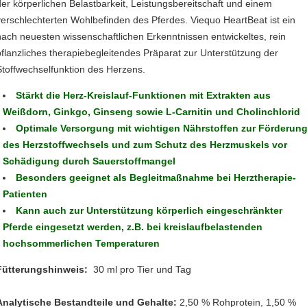
der körperlichen Belastbarkeit, Leistungsbereitschaft und einem
verschlechterten Wohlbefinden des Pferdes. Viequo HeartBeat ist ein
nach neuesten wissenschaftlichen Erkenntnissen entwickeltes, rein
pflanzliches therapiebegleitendes Präparat zur Unterstützung der
Stoffwechselfunktion des Herzens.
Stärkt die Herz-Kreislauf-Funktionen mit Extrakten aus
Weißdorn, Ginkgo, Ginseng sowie L-Carnitin und Cholinchlorid
Optimale Versorgung mit wichtigen Nährstoffen zur Förderun
des Herzstoffwechsels und zum Schutz des Herzmuskels vor
Schädigung durch Sauerstoffmangel
Besonders geeignet als Begleitmaßnahme bei Herztherapie-
Patienten
Kann auch zur Unterstützung körperlich eingeschränkter
Pferde eingesetzt werden, z.B. bei kreislaufbelastenden
hochsommerlichen Temperaturen
Fütterungshinweis:
30 ml pro Tier und Tag
Analytische Bestandteile und Gehalte:
2,50 % Rohprotein, 1,50 %