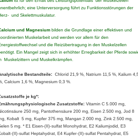
Kalium
ist für den Erhalt des Leistungspotentials der Muskelzellen
unentbehrlich; eine Unterversorgung führt zu Funktionsstörungen der
Herz- und Skelettmuskulatur.
Calcium und Magnesium
bilden die Grundlage einer effektiven und
koordinierten Muskelarbeit und werden vor allem für den
Energiestoffwechsel und die Reizübertragung in den Muskelzellen
benötigt. Ein Mangel zeigt sich in erhöhter Erregbarkeit der Pferde sowi
in Muskelzittern und Muskelkrämpfen.
Analytische Bestandteile:
Chlorid 21,9 %, Natrium 11,5 %, Kalium 4,
%, Calcium 1,6 %, Magnesium 0,3 %.
Zusatzstoffe je kg*:
Ernährungsphysiologische Zusatzstoffe:
Vitamin C 5.000 mg,
Nicotinsäure 250 mg, Pantothensäure 200 mg, Eisen 2.500 mg, Jod 8
mg, Kobalt 5 mg, Kupfer 375 mg, Mangan 2.000 mg, Zink 2.500 mg,
Selen 5 mg. * E1 Eisen-(II)-sulfat Monohydrat, E2 Kaliumjodid, E3
Kobalt-(II)-sulfat Heptahydrat, E4 Kupfer-(II)-sulfat Pentahydrat, E5