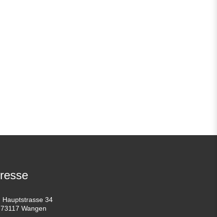
resse
Hauptstrasse 34
73117 Wangen