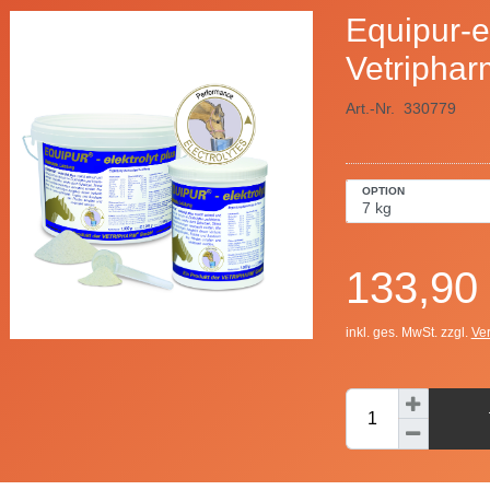
Equipur-el
Vetriphar
Art.-Nr.
330779
OPTION
133,90
inkl. ges. MwSt. zzgl.
Ve