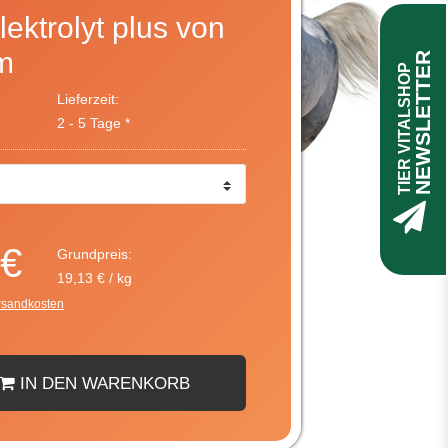
ektrolyt plus von
m
NEWSLETTER
TIER VITALSHOP
Lieferzeit:
2 - 5 Tage *
 €
Grundpreis:
19,13 € / kg
rsandkosten
IN DEN WARENKORB