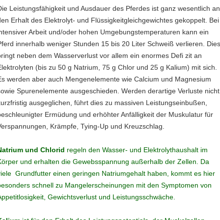
Die Leistungsfähigkeit und Ausdauer des Pferdes ist ganz wesentlich a
den Erhalt des Elektrolyt- und Flüssigkeitgleichgewichtes gekoppelt. Bei
intensiver Arbeit und/oder hohen Umgebungstemperaturen kann ein
Pferd innerhalb weniger Stunden 15 bis 20 Liter Schweiß verlieren. Die
bringt neben dem Wasserverlust vor allem ein enormes Defi zit an
Elektrolyten (bis zu 50 g Natrium, 75 g Chlor und 25 g Kalium) mit sich.
Es werden aber auch Mengenelemente wie Calcium und Magnesium
sowie Spurenelemente ausgeschieden. Werden derartige Verluste nich
kurzfristig ausgeglichen, führt dies zu massiven Leistungseinbußen,
beschleunigter Ermüdung und erhöhter Anfälligkeit der Muskulatur für
Verspannungen, Krämpfe, Tying-Up und Kreuzschlag.
Natrium und Chlorid
regeln den Wasser- und Elektrolythaushalt im
Körper und erhalten die Gewebsspannung außerhalb der Zellen. Da
viele Grundfutter einen geringen Natriumgehalt haben, kommt es hier
besonders schnell zu Mangelerscheinungen mit den Symptomen von
Appetitlosigkeit, Gewichtsverlust und Leistungsschwäche.