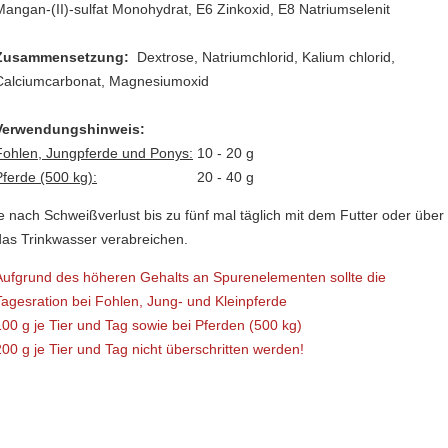
Mangan-(II)-sulfat Monohydrat, E6 Zinkoxid, E8 Natriumselenit
Zusammensetzung:
Dextrose, Natriumchlorid, Kalium chlorid,
Calciumcarbonat, Magnesiumoxid
Verwendungshinweis:
Fohlen, Jungpferde und Ponys:
10 - 20 g
Pferde (500 kg):
20 - 40 g
je nach Schweißverlust bis zu fünf mal täglich mit dem Futter oder über
das Trinkwasser verabreichen.
Aufgrund des höheren Gehalts an Spurenelementen sollte die
Tagesration bei Fohlen, Jung- und Kleinpferde
100 g je Tier und Tag sowie bei Pferden (500 kg)
200 g je Tier und Tag nicht überschritten werden!