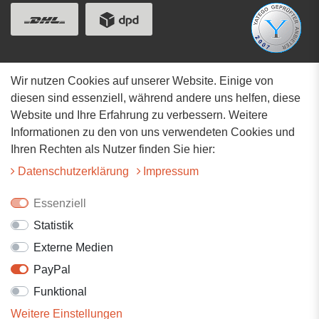
Wir nutzen Cookies auf unserer Website. Einige von
Adresse
diesen sind essenziell, während andere uns helfen, diese
Website und Ihre Erfahrung zu verbessern. Weitere
Hauptstrasse 34
Informationen zu den von uns verwendeten Cookies und
73117 Wangen
Ihren Rechten als Nutzer finden Sie hier:
07161-9566068
Daten­schutz­erklärung
Impressum
info@tiervitalshop.de
Essenziell
Statistik
Folgt uns auf Facebook
Externe Medien
Folgt uns auf Instagram
PayPal
Funktional
Weitere Einstellungen