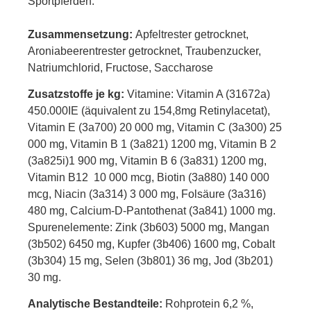
Sportpferden.
Zusammensetzung:
Apfeltrester getrocknet,
Aroniabeerentrester getrocknet, Traubenzucker,
Natriumchlorid, Fructose, Saccharose
Zusatzstoffe je kg:
Vitamine: Vitamin A (31672a)
450.000IE (äquivalent zu 154,8mg Retinylacetat),
Vitamin E (3a700) 20 000 mg, Vitamin C (3a300) 25
000 mg, Vitamin B 1 (3a821) 1200 mg, Vitamin B 2
(3a825i)1 900 mg, Vitamin B 6 (3a831) 1200 mg,
Vitamin B12 10 000 mcg, Biotin (3a880) 140 000
mcg, Niacin (3a314) 3 000 mg, Folsäure (3a316)
480 mg, Calcium-D-Pantothenat (3a841) 1000 mg.
Spurenelemente: Zink (3b603) 5000 mg, Mangan
(3b502) 6450 mg, Kupfer (3b406) 1600 mg, Cobalt
(3b304) 15 mg, Selen (3b801) 36 mg, Jod (3b201)
30 mg.
Analytische Bestandteile:
Rohprotein 6,2 %,