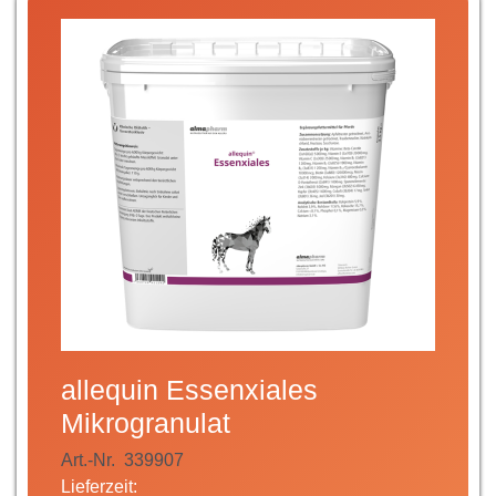
allequin Essenxiales
Mikrogranulat
Art.-Nr.
339907
Lieferzeit: