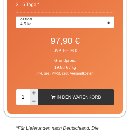
2 - 5 Tage *
OPTION
97,90 €
UVP 102,98 €
Grundpreis:
19,58 € / kg
inkl. ges. MwSt. zzgl.
Versandkosten
IN DEN WARENKORB
*Für Lieferungen nach Deutschland. Die