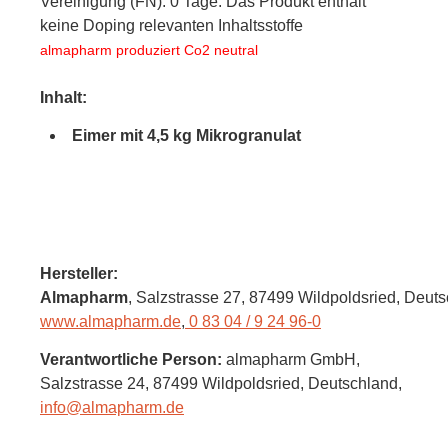
Vereinigung (FN): 0 Tage. Das Produkt enthält
keine Doping relevanten Inhaltsstoffe
almapharm produziert Co2 neutral
Inhalt:
Eimer mit 4,5 kg Mikrogranulat
Hersteller:
Almapharm
, Salzstrasse 27
, 87499 Wildpoldsried,
Deuts
www.almapharm.de
,
0 83 04 / 9 24 96-0
Verantwortliche Person:
almapharm GmbH,
Salzstrasse 24,
87499 Wildpoldsried,
Deutschland
,
info@almapharm.de