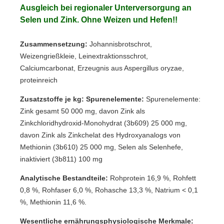
Ausgleich bei regionaler Unterversorgung an
Selen und Zink. Ohne Weizen und Hefen!!
Zusammensetzung:
Johannisbrotschrot,
Weizengrießkleie, Leinextraktionsschrot,
Calciumcarbonat, Erzeugnis aus Aspergillus oryzae,
proteinreich
Zusatzstoffe je kg: Spurenelemente:
Spurenelemente:
Zink gesamt 50 000 mg, davon Zink als
Zinkchloridhydroxid-Monohydrat (3b609) 25 000 mg,
davon Zink als Zinkchelat des Hydroxyanalogs von
Methionin (3b610) 25 000 mg, Selen als Selenhefe,
inaktiviert (3b811) 100 mg
Analytische Bestandteile:
Rohprotein 16,9 %, Rohfett
0,8 %, Rohfaser 6,0 %, Rohasche 13,3 %, Natrium < 0,1
%, Methionin 11,6 %.
Wesentliche ernährungsphysiologische Merkmale: