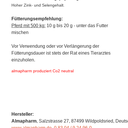
Hoher Zink- und Selengehalt.
Fütterungsempfehlung:
Pferd mit 500 kg:
10 g bis 20 g - unter das Futter
mischen
Vor Verwendung oder vor Verlängerung der
Fütterungsdauer ist stets der Rat eines Tierarztes
einzuholen.
almapharm produziert Co2 neutral
Hersteller:
Almapharm
, Salzstrasse 27
, 87499 Wildpoldsried,
Deuts
www.almapharm.de
,
0 83 04 / 9 24 96-0