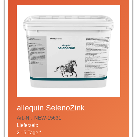
allequin SelenoZink
Art.-Nr.
NEW-15631
Lieferzeit:
2 - 5 Tage *