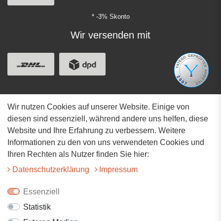
* -3% Skonto
Wir versenden mit
Wir nutzen Cookies auf unserer Website. Einige von
Adresse
diesen sind essenziell, während andere uns helfen, diese
Website und Ihre Erfahrung zu verbessern. Weitere
Hauptstrasse 34
Informationen zu den von uns verwendeten Cookies und
73117 Wangen
Ihren Rechten als Nutzer finden Sie hier:
07161-9566068
Daten­schutz­erklärung
Impressum
info@tiervitalshop.de
Essenziell
Statistik
Folgt uns auf Facebook