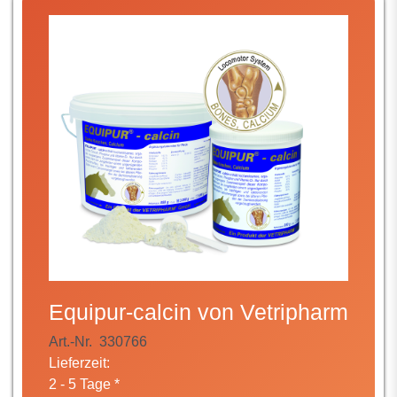
Equipur-calcin von Vetripharm
Art.-Nr.
330766
Lieferzeit:
2 - 5 Tage *