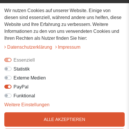
Wir nutzen Cookies auf unserer Website. Einige von
Adresse
diesen sind essenziell, während andere uns helfen, diese
Website und Ihre Erfahrung zu verbessern. Weitere
Hauptstrasse 34
Informationen zu den von uns verwendeten Cookies und
73117 Wangen
Ihren Rechten als Nutzer finden Sie hier:
07161-9566068
Daten­schutz­erklärung
Impressum
info@tiervitalshop.de
Essenziell
Statistik
Folgt uns auf Facebook
Externe Medien
Folgt uns auf Instagram
PayPal
Funktional
Weitere Einstellungen
ALLE AKZEPTIEREN