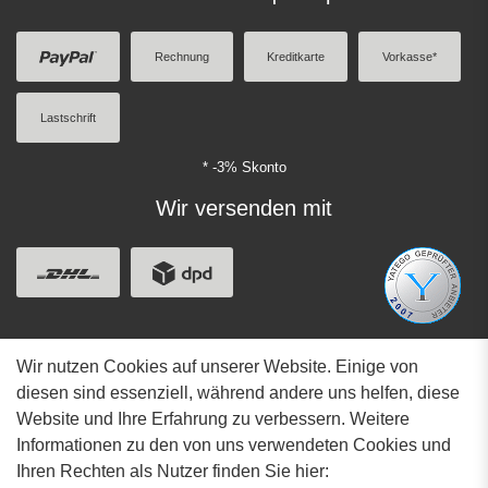
Rechnung
Kreditkarte
Vorkasse*
Lastschrift
* -3% Skonto
Wir versenden mit
Wir nutzen Cookies auf unserer Website. Einige von
Adresse
diesen sind essenziell, während andere uns helfen, diese
Website und Ihre Erfahrung zu verbessern. Weitere
Hauptstrasse 34
Informationen zu den von uns verwendeten Cookies und
73117 Wangen
Ihren Rechten als Nutzer finden Sie hier: