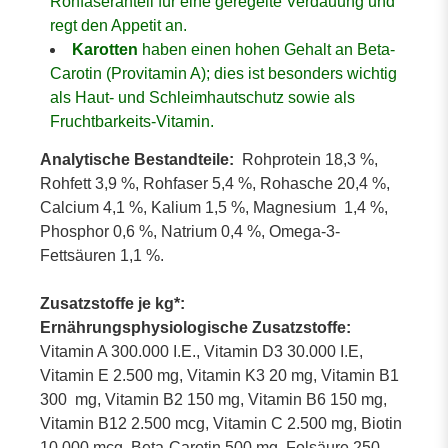
Rohfaseranteil für eine geregelte Verdauung und
regt den Appetit an.
Karotten
haben einen hohen Gehalt an Beta-
Carotin (Provitamin A); dies ist besonders wichtig
als Haut- und Schleimhautschutz sowie als
Fruchtbarkeits-Vitamin.
Analytische Bestandteile:
Rohprotein 18,3 %,
Rohfett 3,9 %, Rohfaser 5,4 %, Rohasche 20,4 %,
Calcium 4,1 %, Kalium 1,5 %, Magnesium 1,4 %,
Phosphor 0,6 %, Natrium 0,4 %, Omega-3-
Fettsäuren 1,1 %.
Zusatzstoffe je kg*:
Ernährungsphysiologische Zusatzstoffe:
Vitamin A 300.000 I.E., Vitamin D3 30.000 I.E,
Vitamin E 2.500 mg, Vitamin K3 20 mg, Vitamin B1
300 mg, Vitamin B2 150 mg, Vitamin B6 150 mg,
Vitamin B12 2.500 mcg, Vitamin C 2.500 mg, Biotin
10.000 mcg, Beta-Carotin 500 mg, Folsäure 250