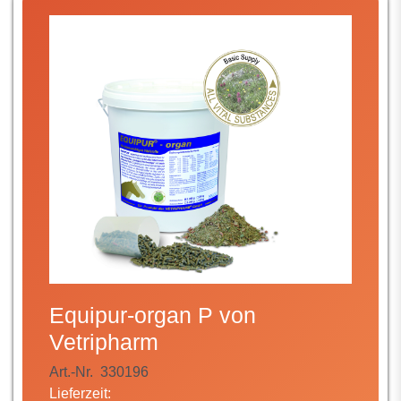
Equipur-organ P von
Vetripharm
Art.-Nr.
330196
Lieferzeit: