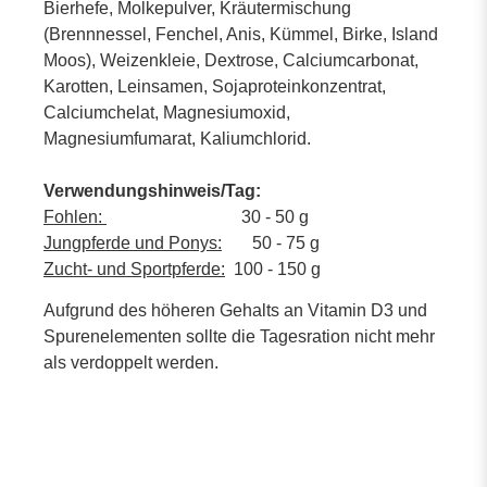
Bierhefe, Molkepulver, Kräutermischung
(Brennnessel, Fenchel, Anis, Kümmel, Birke, Island
Moos), Weizenkleie, Dextrose, Calciumcarbonat,
Karotten, Leinsamen, Sojaproteinkonzentrat,
Calciumchelat, Magnesiumoxid,
Magnesiumfumarat, Kaliumchlorid.
Verwendungshinweis/Tag:
Fohlen:
30 - 50 g
Jungpferde und Ponys:
50 - 75 g
Zucht- und Sportpferde:
100 - 150 g
Aufgrund des höheren Gehalts an Vitamin D3 und
Spurenelementen sollte die Tagesration nicht mehr
als verdoppelt werden.