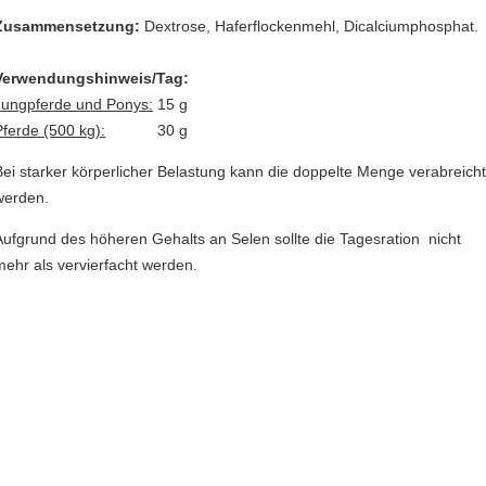
Zusammensetzung:
Dextrose, Haferflockenmehl, Dicalciumphosphat.
Verwendungshinweis/Tag:
Jungpferde und Ponys:
15 g
Pferde (500 kg):
30 g
Bei starker körperlicher Belastung kann die doppelte Menge verabreich
werden.
Aufgrund des höheren Gehalts an Selen sollte die Tagesration nicht
mehr als vervierfacht werden.