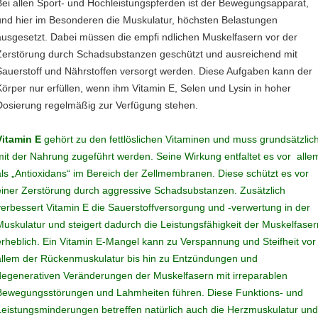
Bei allen Sport- und Hochleistungspferden ist der Bewegungsapparat,
und hier im Besonderen die Muskulatur, höchsten Belastungen
ausgesetzt. Dabei müssen die empfi ndlichen Muskelfasern vor der
Zerstörung durch Schadsubstanzen geschützt und ausreichend mit
Sauerstoff und Nährstoffen versorgt werden. Diese Aufgaben kann der
Körper nur erfüllen, wenn ihm Vitamin E, Selen und Lysin in hoher
Dosierung regelmäßig zur Verfügung stehen.
Vitamin E
gehört zu den fettlöslichen Vitaminen und muss grundsätzlic
mit der Nahrung zugeführt werden. Seine Wirkung entfaltet es vor alle
als „Antioxidans“ im Bereich der Zellmembranen. Diese schützt es vor
einer Zerstörung durch aggressive Schadsubstanzen. Zusätzlich
verbessert Vitamin E die Sauerstoffversorgung und -verwertung in der
Muskulatur und steigert dadurch die Leistungsfähigkeit der Muskelfaser
erheblich. Ein Vitamin E-Mangel kann zu Verspannung und Steifheit vor
allem der Rückenmuskulatur bis hin zu Entzündungen und
degenerativen Veränderungen der Muskelfasern mit irreparablen
Bewegungsstörungen und Lahmheiten führen. Diese Funktions- und
Leistungsminderungen betreffen natürlich auch die Herzmuskulatur un