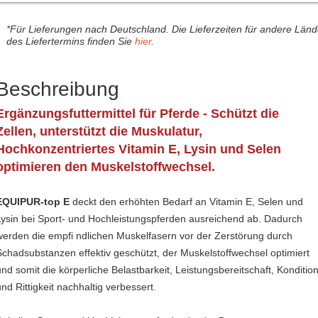
*Für Lieferungen nach Deutschland. Die Lieferzeiten für andere Län
des Liefertermins finden Sie
hier
.
Beschreibung
Ergänzungsfuttermittel für Pferde - Schützt die
Zellen, unterstützt die Muskulatur,
Hochkonzentriertes Vitamin E, Lysin und Selen
optimieren den Muskelstoffwechsel.
EQUIPUR-top E
deckt den erhöhten Bedarf an Vitamin E, Selen und
Lysin bei Sport- und Hochleistungspferden ausreichend ab. Dadurch
werden die empfi ndlichen Muskelfasern vor der Zerstörung durch
Schadsubstanzen effektiv geschützt, der Muskelstoffwechsel optimiert
und somit die körperliche Belastbarkeit, Leistungsbereitschaft, Konditio
und Rittigkeit nachhaltig verbessert.