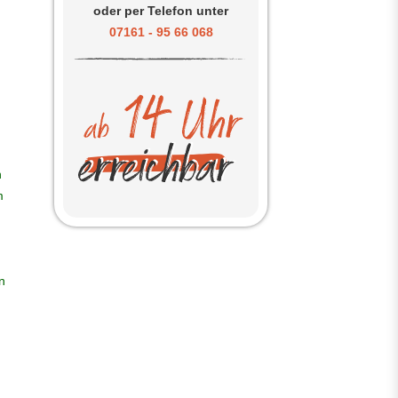
oder per Telefon unter
07161 - 95 66 068
h
m
n
d