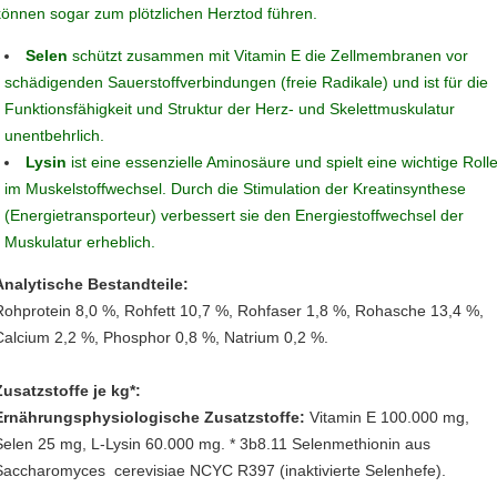
können sogar zum plötzlichen Herztod führen.
Selen
schützt zusammen mit Vitamin E die Zellmembranen vor
schädigenden Sauerstoffverbindungen (freie Radikale) und ist für die
Funktionsfähigkeit und Struktur der Herz- und Skelettmuskulatur
unentbehrlich.
Lysin
ist eine essenzielle Aminosäure und spielt eine wichtige Roll
im Muskelstoffwechsel. Durch die Stimulation der Kreatinsynthese
(Energietransporteur) verbessert sie den Energiestoffwechsel der
Muskulatur erheblich.
Analytische Bestandteile:
Rohprotein 8,0 %, Rohfett 10,7 %, Rohfaser 1,8 %, Rohasche 13,4 %,
Calcium 2,2 %, Phosphor 0,8 %, Natrium 0,2 %.
Zusatzstoffe je kg*:
Ernährungsphysiologische Zusatzstoffe:
Vitamin E 100.000 mg,
Selen 25 mg, L-Lysin 60.000 mg. * 3b8.11 Selenmethionin aus
Saccharomyces cerevisiae NCYC R397 (inaktivierte Selenhefe).