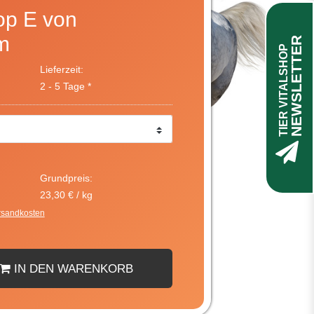
op E von
m
NEWSLETTER
TIER VITALSHOP
Lieferzeit:
2 - 5 Tage *
Grundpreis:
23,30 € / kg
rsandkosten
IN DEN WARENKORB