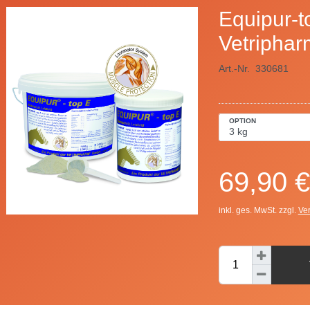
Equipur-t
Vetriphar
Art.-Nr.
330681
OPTION
69,90 €
inkl. ges. MwSt. zzgl.
Ve