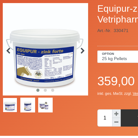
Equipur-z
Vetriphar
Art.-Nr.
330471
OPTION
359,00
inkl. ges. MwSt. zzgl.
Ve