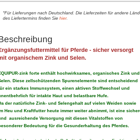
*Für Lieferungen nach Deutschland. Die Lieferzeiten für andere Län
des Liefertermins finden Sie
hier
.
Beschreibung
Ergänzungsfuttermittel für Pferde - sicher versorgt
mit organischem Zink und Selen.
EQUIPUR-zink forte enthält hochwirksames, organisches Zink und
Selen. Diese zellschützenden Spurenelemente sind entscheidend
für ein starkes Immunsystem, einen aktiven Stoffwechsel und
unentbehrlich für intakte Haut und belastbare Hufe.
Da der natürliche Zink- und Selengehalt auf vielen Weiden sowie
im Heu und Kraftfutter heute immer weiter abnimmt, ist eine sicher
und ausreichende Versorgung mit diesen Vitalstoffen von
besonderer Bedeutung für die Gesunderhaltung des Pferdes.