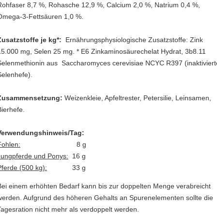
Rohfaser 8,7 %, Rohasche 12,9 %, Calcium 2,0 %, Natrium 0,4 %,
Omega-3-Fettsäuren 1,0 %.
Zusatzstoffe je kg*:
Ernährungsphysiologische Zusatzstoffe: Zink
15.000 mg, Selen 25 mg. * E6 Zinkaminosäurechelat Hydrat, 3b8.11
Selenmethionin aus Saccharomyces cerevisiae NCYC R397 (inaktiviert
Selenhefe).
Zusammensetzung:
Weizenkleie, Apfeltrester, Petersilie, Leinsamen,
Bierhefe.
Verwendungshinweis/Tag:
Fohlen:
8 g
Jungpferde und Ponys:
16 g
Pferde (500 kg):
33 g
Bei einem erhöhten Bedarf kann bis zur doppelten Menge verabreicht
werden. Aufgrund des höheren Gehalts an Spurenelementen sollte die
Tagesration nicht mehr als verdoppelt werden.