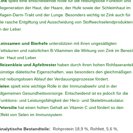
Zink
spielt eine entscheidende Rolle für die reibungslose Funktion und
Regeneration der Haut, der Haare, der Hufe sowie der Schleimhaut im
Magen-Darm-Trakt und der Lunge. Besonders wichtig ist Zink auch für
die rasche Entgiftung und Ausscheidung von Stoffwechselendprodukten
in der Leber.
Leinsamen und Bierhefe
unterstützen mit ihren ungesättigten
Fettsäuren und natürlichen B-Vitaminen die Wirkung von Zink im Bereic
der Haut und Leber.
Weizenkleie und Apfeltrester
haben durch ihren hohen Rohfaserantei
günstige diätetische Eigenschaften, was besonders den gleichmäßigen
und reibungslosen Ablauf der Verdauungsprozesse fördert.
Selen
spielt eine wichtige Rolle in der Immunabwehr und in der
allgemeinen Gesundheitsvorsorge. Entscheidend ist es jedoch für die
Funktions- und Leistungsfähigkeit der Herz- und Skelettmuskulatur.
Petersilie
hat einen hohen Gehalt an Vitamin C und fördert so den
Effekt von Selen im Immunsystem.
Analytische Bestandteile:
Rohprotein 18,9 %, Rohfett, 5,6 %,