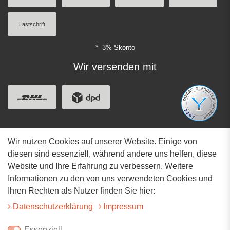
Lastschrift
* -3% Skonto
Wir versenden mit
Wir nutzen Cookies auf unserer Website. Einige von
Adresse
diesen sind essenziell, während andere uns helfen, diese
Website und Ihre Erfahrung zu verbessern. Weitere
Hauptstrasse 34
Informationen zu den von uns verwendeten Cookies und
73117 Wangen
Ihren Rechten als Nutzer finden Sie hier:
07161-9566068
Daten­schutz­erklärung
Impressum
info@tiervitalshop.de
Essenziell