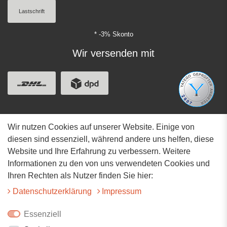
Lastschrift
* -3% Skonto
Wir versenden mit
Wir nutzen Cookies auf unserer Website. Einige von
Adresse
diesen sind essenziell, während andere uns helfen, diese
Website und Ihre Erfahrung zu verbessern. Weitere
Hauptstrasse 34
Informationen zu den von uns verwendeten Cookies und
73117 Wangen
Ihren Rechten als Nutzer finden Sie hier:
07161-9566068
Daten­schutz­erklärung
Impressum
info@tiervitalshop.de
Essenziell