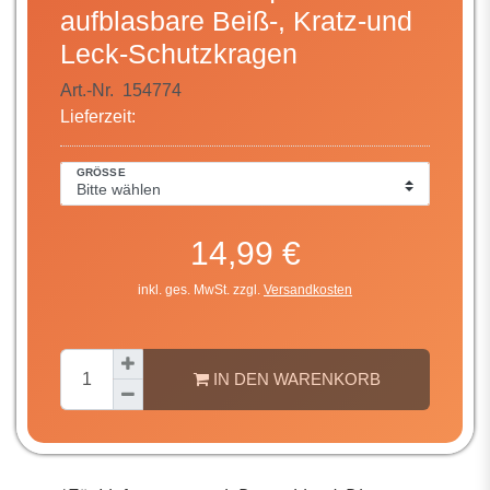
aufblasbare Beiß-, Kratz-und
Leck-Schutzkragen
Art.-Nr.
154774
Lieferzeit:
GRÖSSE
14,99 €
inkl. ges. MwSt. zzgl.
Versandkosten
IN DEN WARENKORB