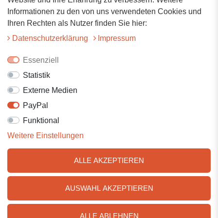
Hauptstrasse 34
Informationen zu den von uns verwendeten Cookies und
73117 Wangen
Ihren Rechten als Nutzer finden Sie hier:
07161-9566068
Daten­schutz­erklärung
Impressum
info@tiervitalshop.de
Essenziell
Statistik
Folgt uns auf Facebook
Externe Medien
Folgt uns auf Instagram
PayPal
Funktional
Weitere Einstellungen
ALLE AKZEPTIEREN
AUSWAHL AKZEPTIEREN
© 2025 Tiervitalshop | Webentwicklung & Webdesign
WERK38
ALLE ABLEHNEN