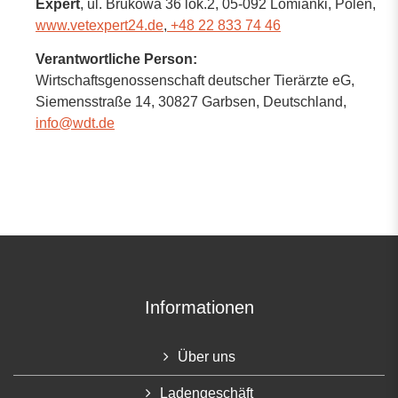
Expert
, ul. Brukowa 36 lok.2
, 05-092 Lomianki,
Polen
,
www.vetexpert24.de
,
+48 22 833 74 46
Verantwortliche Person:
Wirtschaftsgenossenschaft deutscher Tierärzte eG,
Siemensstraße 14,
30827 Garbsen,
Deutschland
,
info@wdt.de
Informationen
Über uns
Ladengeschäft