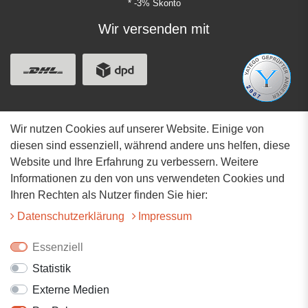
* -3% Skonto
Wir versenden mit
Wir nutzen Cookies auf unserer Website. Einige von
Adresse
diesen sind essenziell, während andere uns helfen, diese
Website und Ihre Erfahrung zu verbessern. Weitere
Hauptstrasse 34
Informationen zu den von uns verwendeten Cookies und
73117 Wangen
Ihren Rechten als Nutzer finden Sie hier:
07161-9566068
Daten­schutz­erklärung
Impressum
info@tiervitalshop.de
Essenziell
Statistik
Folgt uns auf Facebook
Externe Medien
Folgt uns auf Instagram